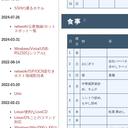
31
日
SSHの通るホテル
2024-07-26
食事
†
network/公衆無線/ホット
スポット一覧
曜
2024-03-31
日
朝
昼
日
Windows/Vista/USB-
1
金
RS232C(シリアル)
会社バーベキ
2022-08-14
2
土
おにぎり
冷やしラーメ
network/ISP/OCN逆引き
3
日
寝
素麺
ホスト地域割当表
中華風野菜炒
2022-03-20
4
月
め、キムチ
Unix
シシトウ炒め、
5
火
2022-02-21
もやし炒め
Linux/便利なLiveCD
6
水
松屋 豚めし
Linux/OSごとのコマンド
7
木
対応
Windows/Win2000とXPの