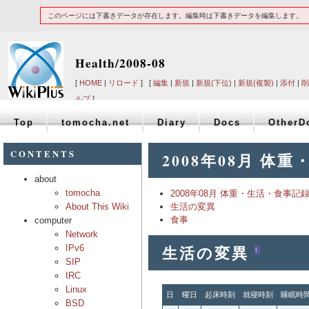
このページには下書きデータが存在します。編集時は下書きデータを編集します。
Health/2008-08
[
HOME
|
リロード
] [
編集
|
新規
|
新規(下位)
|
新規(複製)
|
添付
|
削
ルプ
]
Top
tomocha.net
Diary
Docs
OtherD
CONTENTS
2008年08月 体
about
tomocha
2008年08月 体重・生活・食事記
About This Wiki
生活の変異
食事
computer
Network
生活の変異
IPv6
†
SIP
IRC
Linux
日
曜日
起床時刻
就寝時刻
睡眠時
BSD