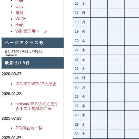
imai
16
土
Univ
電研
17
日
WIDE
18
月
draft
Wiki管理用ページ
19
火
20
水
ページアクセス数
21
木
合計:7200 / 今日:1 / 昨日:1
Online:9
22
金
最新の15件
23
土
2026-03-27
24
日
IRC/IRCNET-JPの歴史
25
月
2026-01-28
26
火
network/ISP/ぷらら逆引
27
水
きホスト地域割当表
28
木
2025-07-29
29
金
DC/所在地一覧
30
土
2025-01-25