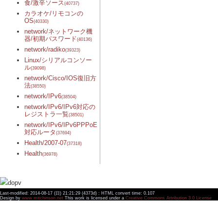
食/激辛ソース
(40737)
カラオケ/リモコンの
OS
(40330)
network/ネットワーク機
器/初期パスワード
(40136)
network/radiko
(39323)
Linux/シリアルコンソー
ル
(39098)
network/Cisco/IOS復旧方
法
(38550)
network/IPv6
(38504)
network/IPv6/IPv6対応の
レジストラ一覧
(38501)
network/IPv6/IPv6PPPoE
対応ルータ
(37694)
Health/2007-07
(37318)
Health
(36978)
Last-modified: 2014-08-17 (日) 21:21:29 (4373d) : HTML convert time: 0.107
Design by
www.mitchinson.net
This work is licensed under a
Creative Commons Attribution 3.0 License