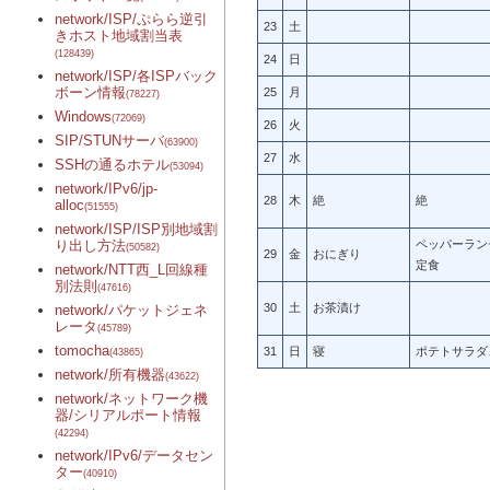
network/ISP/ぷらら逆引
23
土
きホスト地域割当表
(128439)
24
日
network/ISP/各ISPバック
ボーン情報
25
月
(78227)
Windows
(72069)
26
火
SIP/STUNサーバ
(63900)
27
水
SSHの通るホテル
(53094)
network/IPv6/jp-
28
木
絶
絶
alloc
(51555)
network/ISP/ISP別地域割
ペッパーラン
り出し方法
(50582)
29
金
おにぎり
定食
network/NTT西_L回線種
別法則
(47616)
30
土
お茶漬け
network/パケットジェネ
レータ
(45789)
tomocha
31
日
寝
ポテトサラダ
(43865)
network/所有機器
(43622)
network/ネットワーク機
器/シリアルポート情報
(42294)
network/IPv6/データセン
ター
(40910)