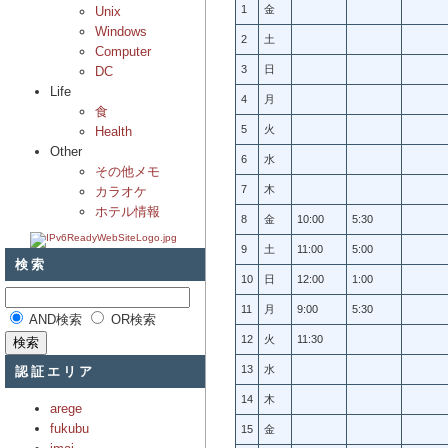
1
金
Unix
Windows
2
土
Computer
3
日
DC
Life
4
月
食
5
火
Health
Other
6
水
その他メモ
7
木
カラオケ
ホテル情報
8
金
10:00
5:30
9
土
11:00
5:00
検索
10
日
12:00
1:00
11
月
9:00
5:30
AND検索
OR検索
12
火
11:30
認証エリア
13
水
14
木
arege
fukubu
15
金