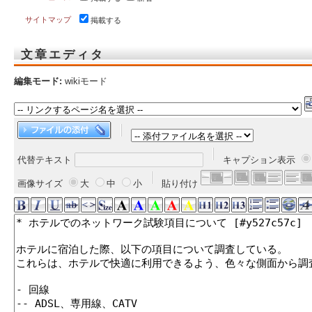
サイトマップ
掲載する
文章エディタ
編集モード:
wikiモード
代替テキスト
キャプション表示
画像サイズ
大
中
小
貼り付け