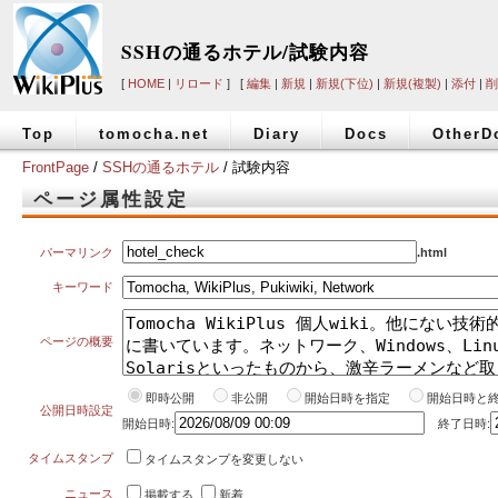
SSHの通るホテル/試験内容
[
HOME
|
リロード
] [
編集
|
新規
|
新規(下位)
|
新規(複製)
|
添付
|
削
Top
tomocha.net
Diary
Docs
OtherD
FrontPage
/
SSHの通るホテル
/ 試験内容
ページ属性設定
パーマリンク
.html
キーワード
ページの概要
即時公開
非公開
開始日時を指定
開始日時と
公開日時設定
開始日時:
終了日時:
タイムスタンプ
タイムスタンプを変更しない
ニュース
掲載する
新着