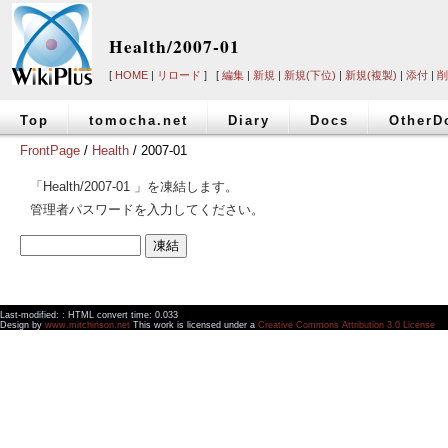
Health/2007-01
[
HOME
|
リロード
] [
編集
|
新規
|
新規(下位)
|
新規(複製)
|
添付
|
削
Top
tomocha.net
Diary
Docs
OtherD
FrontPage
/
Health
/ 2007-01
「Health/2007-01 」を凍結します。
管理者パスワードを入力してください。
Last-modified: : HTML convert time: 0.033
Design by
www.mitchinson.net
This work is licensed under a
Creative Commons Attribution 3.0 License