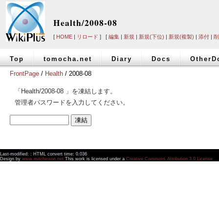
Health/2008-08
[
HOME
|
リロード
] [
編集
|
新規
|
新規(下位)
|
新規(複製)
|
添付
|
削
Top
tomocha.net
Diary
Docs
OtherD
FrontPage
/
Health
/ 2008-08
「Health/2008-08 」を凍結します。
管理者パスワードを入力してください。
Last-modified: : HTML convert time: 0.036
Design by
www.mitchinson.net
This work is licensed under a
Creative Commons Attribution 3.0 License