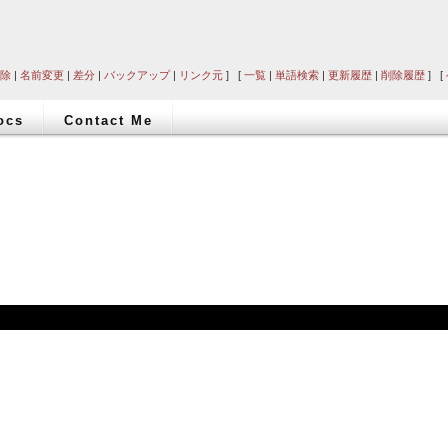
除
|
名前変更
|
差分
|
バックアップ
|
リンク元
] [
一覧
|
単語検索
|
更新履歴
|
削除履歴
] [
ocs
Contact Me