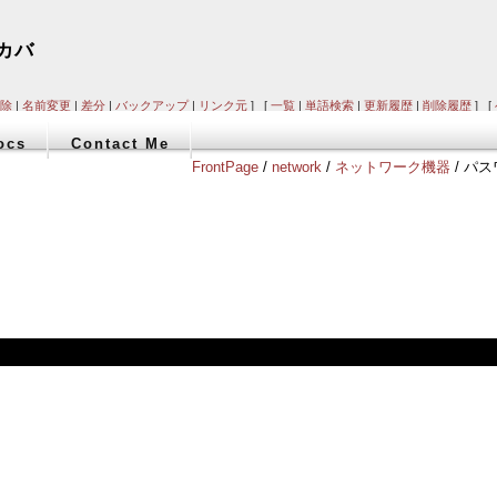
リカバ
除
|
名前変更
|
差分
|
バックアップ
|
リンク元
] [
一覧
|
単語検索
|
更新履歴
|
削除履歴
] [
ocs
Contact Me
FrontPage
/
network
/
ネットワーク機器
/ パ