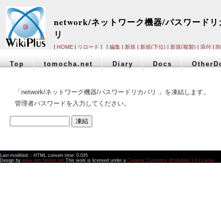
network/ネットワーク機器/パスワード
リ
[
HOME
|
リロード
] [
編集
|
新規
|
新規(下位)
|
新規(複製)
|
添付
|
削
Top
tomocha.net
Diary
Docs
OtherD
「network/ネットワーク機器/パスワードリカバリ 」を凍結します。
管理者パスワードを入力してください。
Last-modified: : HTML convert time: 0.035
Design by
www.mitchinson.net
This work is licensed under a
Creative Commons Attribution 3.0 License