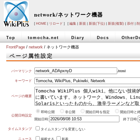
network/ネットワーク機器
[
HOME
|
リロード
] [
編集
|
新規
|
新規(下位)
|
新規(複製)
|
添付
|
削
Top
tomocha.net
Diary
Docs
OtherD
FrontPage
/
network
/ ネットワーク機器
ページ属性設定
パーマリンク
.html
キーワード
ページの概要
即時公開
非公開
開始日時を指定
開始日時と
公開日時設定
開始日時:
終了日時:
タイムスタンプ
タイムスタンプを変更しない
ニュース
掲載する
新着