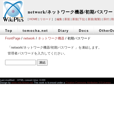
network/ネットワーク機器/初期パスワー
[
HOME
|
リロード
] [
編集
|
新規
|
新規(下位)
|
新規(複製)
|
添付
|
削
Top
tomocha.net
Diary
Docs
OtherD
FrontPage
/
network
/
ネットワーク機器
/ 初期パスワード
「network/ネットワーク機器/初期パスワード 」を凍結します。
管理者パスワードを入力してください。
Last-modified: : HTML convert time: 0.033
Design by
www.mitchinson.net
This work is licensed under a
Creative Commons Attribution 3.0 License