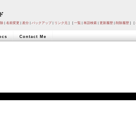
ド
除
|
名前変更
|
差分
|
バックアップ
|
リンク元
] [
一覧
|
単語検索
|
更新履歴
|
削除履歴
] [
ocs
Contact Me