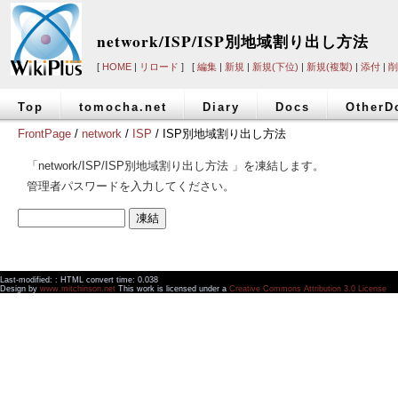
network/ISP/ISP別地域割り出し方法
[
HOME
|
リロード
] [
編集
|
新規
|
新規(下位)
|
新規(複製)
|
添付
|
削
Top
tomocha.net
Diary
Docs
OtherD
FrontPage
/
network
/
ISP
/ ISP別地域割り出し方法
「network/ISP/ISP別地域割り出し方法 」を凍結します。
管理者パスワードを入力してください。
Last-modified: : HTML convert time: 0.038
Design by
www.mitchinson.net
This work is licensed under a
Creative Commons Attribution 3.0 License