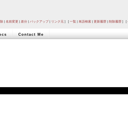
除
|
名前変更
|
差分
|
バックアップ
|
リンク元
] [
一覧
|
単語検索
|
更新履歴
|
削除履歴
] [
ocs
Contact Me