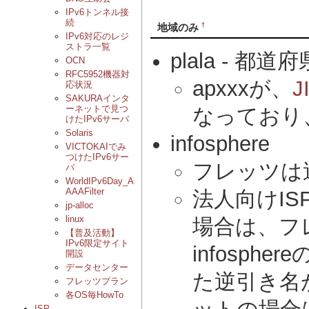
IPv6トンネル接
続
†
地域のみ
IPv6対応のレジ
ストラ一覧
plala -
都道府
OCN
RFC5952機器対
apxxxが、
応状況
SAKURAインタ
ーネットで見つ
なっており
けたIPv6サーバ
Solaris
infosphere
VICTOKAIでみ
つけたIPv6サー
フレッツは
バ
WorldIPv6Day_A
AAAFilter
法人向けI
jp-alloc
linux
場合は、フ
【普及活動】
IPv6限定サイト
infosp
開設
データセンター
た逆引き名
フレッツプラン
各OS毎HowTo
ISP