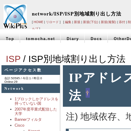
network/ISP/ISP別地域割り出し方法
[
HOME
|
リロード
] [
編集
|
新規
|
新規(下位)
|
新規(複製)
|
添付
|
削
ルプ
]
Top
tomocha.net
Diary
Docs
OtherD
ISP
/ ISP別地域割り出し方法
ページアクセス数
IPアド
合計:50595 / 今日:1 / 昨日:0
Online:29
Network
法
†
1ブロックしかアドレスを
持っていない国
2007年度卒業式配信した
注) 地域依存、
大学
Bannerフィルタ
Cisco