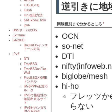
Aironet
逆引きに地
C3550メモ
Flash
IOS復旧方法
bad_know_how
†
回線種別まで分かるところ
ipv6
DNSサーバのOS
OCN
Extreme
GR2000
so-net
RouterOSインス
トール方法
DTI
IPv6
DTI
nifty(infoweb.n
FreeBSD
FreeBSDonFire
Wall
biglobe/mesh
FreeBSDとGRE
トンネル
hi-ho
IPv6PPPoE対応
ルータ
フレッツかe
IPv6で接続性の
確認出来るサイ
ト
らない
IPv6セカンダリ
DNS互助会