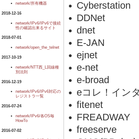
Cyberstation
network/所有機器
2018-12-16
DDNet
network/IPv6/IPv6で接続
dnet
性の確認出来るサイト
2018-07-01
E-JAN
network/open_the_telnet
ejnet
2017-10-19
e-net
network/NTT西_L回線種
別法則
e-broad
2016-12-19
eコレ！イン
network/IPv6/IPv6対応の
レジストラ一覧
fitenet
2016-07-24
FREADWAY
network/IPv6/各OS毎
HowTo
freeserve
2016-07-02