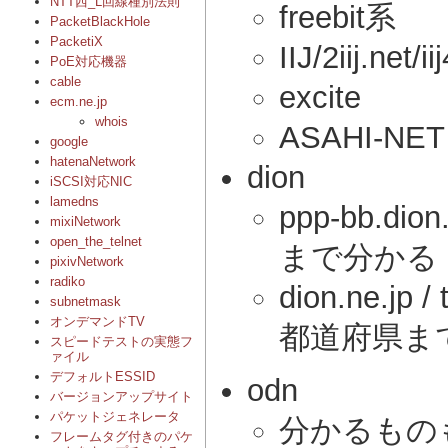
NTT西_L回線種別法則
freebit系
PacketBlackHole
PacketiX
IIJ/2iij.net/ii
PoE対応機器
cable
excite
ecm.ne.jp
whois
ASAHI-NET
google
hatenaNetwork
dion
iSCSI対応NIC
lamedns
ppp-bb.di
mixiNetwork
open_the_telnet
まで分かる
pixivNetwork
radiko
dion.ne.
subnetmask
オンデマンドTV
都道府県ま
スピードテストの実態フ
ァイル
デフォルトESSID
odn
バージョンアップサイト
パケットジェネレータ
分かるもの
フレームタグ付きのパケ