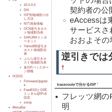
ットの場合
43.0.0.0
契約者の公
DIX
ISP別地域割り出
eAcces
し方法
NTT局舎情報
サービスさ
OCN逆引きホス
ト地域割当表
SAKURAインタ
おおよその
ーネット
YahooBB逆引き
ホスト地域割当
逆引きでは
表
ぷらら逆引きホ
スト地域割当表
†
各ISPバックボー
ン情報
IX2015
FirmwareUpgrad
†
tracerouteで分かるISP
e
FreeBSDとGRE
トンネル@IPv6
フレッツ網の
設定
snmp
明
MenuBar