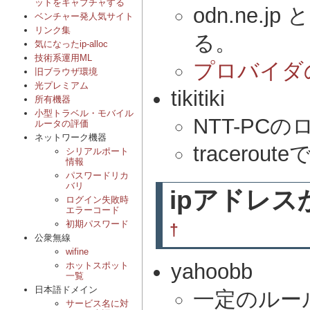
ットをキャプチャする
odn.ne.j
ベンチャー発人気サイト
リンク集
る。
気になったip-alloc
技術系運用ML
プロバイダのリ
旧ブラウザ環境
光プレミアム
tikitiki
所有機器
小型トラベル・モバイル
NTT-PC
ルータの評価
ネットワーク機器
tracero
シリアルポート
情報
パスワードリカ
バリ
ipアドレス
ログイン失敗時
エラーコード
初期パスワード
†
公衆無線
wifine
yahoobb
ホットスポット
一覧
日本語ドメイン
一定のルー
サービス名に対