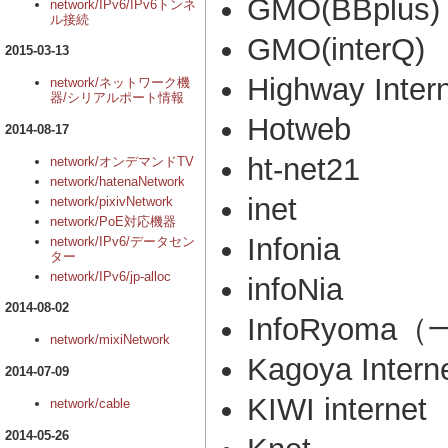
GMO(BBplus)
network/IPv6/IPv6トンネ
ル接続
GMO(interQ)
2015-03-13
Highway Inter
network/ネットワーク機
器/シリアルポート情報
Hotweb
2014-08-17
ht-net21
network/オンデマンドTV
network/hatenaNetwork
inet
network/pixivNetwork
network/PoE対応機器
Infonia
network/IPv6/データセン
ター
network/IPv6/jp-alloc
infoNia
2014-08-02
InfoRyoma
network/mixiNetwork
Kagoya Intern
2014-07-09
KIWI internet
network/cable
2014-05-26