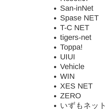
San-inNet
Spase NET
T-C NET
tigers-net
Toppa!
UIUI
Vehicle
WIN
XES NET
ZERO
いずもネット