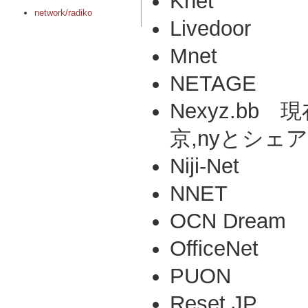
Knet
network/radiko
Livedoor
Mnet
NETAGE
Nexyz.bb
京,nyとシェ
Niji-Net
NNET
OCN Dream
OfficeNet
PUON
Reset.JP