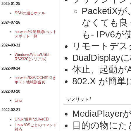
2025-01-25
Packet
SSHの通るホテル
なくても良
2024-07-26
も- IPv6
network/公衆無線/ホット
スポット一覧
リモートデス
2024-03-31
Windows/Vista/USB-
DualDispla
RS232C(シリアル)
休止、起動が
2022-08-14
network/ISP/OCN逆引き
802.X が簡
ホスト地域割当表
2022-03-20
†
デメリット
Unix
2022-02-21
MediaPla
Linux/便利なLiveCD
目的の物にた
Linux/OSごとのコマンド
対応