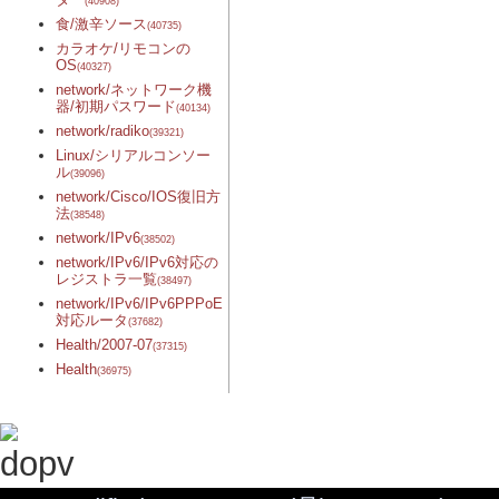
(40908)
食/激辛ソース
(40735)
カラオケ/リモコンの
OS
(40327)
network/ネットワーク機
器/初期パスワード
(40134)
network/radiko
(39321)
Linux/シリアルコンソー
ル
(39096)
network/Cisco/IOS復旧方
法
(38548)
network/IPv6
(38502)
network/IPv6/IPv6対応の
レジストラ一覧
(38497)
network/IPv6/IPv6PPPoE
対応ルータ
(37682)
Health/2007-07
(37315)
Health
(36975)