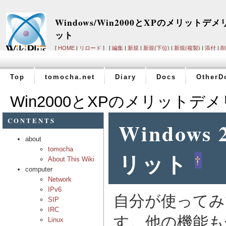
Windows/Win2000とXPのメリットデメ
ット
[
HOME
|
リロード
] [
編集
|
新規
|
新規(下位)
|
新規(複製)
|
添付
|
削
ルプ
]
Top
tomocha.net
Diary
Docs
OtherD
Win2000とXPのメリットデ
CONTENTS
Window
about
tomocha
リット
†
About This Wiki
computer
Network
IPv6
自分が使ってみ
SIP
IRC
す。他の機能も
Linux