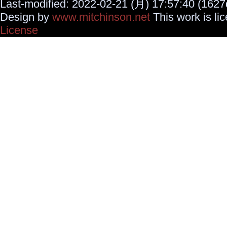
Last-modified: 2022-02-21 (月) 17:57:40 (1627
Design by
www.mitchinson.net
This work is li
License