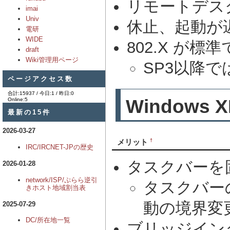
リモートデス
imai
Univ
休止、起動が
電研
WIDE
802.X が標
draft
Wiki管理用ページ
SP3以降
ページアクセス数
合計:15937 / 今日:1 / 昨日:0
Windows X
Online:5
最新の15件
2026-03-27
†
メリット
IRC/IRCNET-JPの歴史
タスクバーを
2026-01-28
network/ISP/ぷらら逆引
タスクバー
きホスト地域割当表
動の境界変
2025-07-29
DC/所在地一覧
ブリッジイン