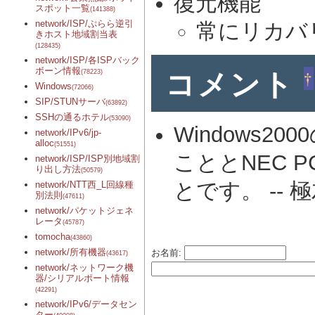
復元機能
スポット一覧
(141388)
network/ISP/ぷらら逆引
常にリカバ
きホスト地域割当表
(128435)
network/ISP/各ISPバック
コメント
ボーン情報
†
(78223)
Windows
(72066)
SIP/STUNサーバ
(63892)
SSHの通るホテル
(53090)
Windows2
network/IPv6/jp-
alloc
(51551)
こととNEC 
network/ISP/ISP別地域割
り出し方法
(50579)
とです。 --
極
network/NTT西_L回線種
別法則
(47611)
network/パケットジェネ
レータ
(45787)
tomocha
(43860)
network/所有機器
お名前:
(43617)
network/ネットワーク機
器/シリアルポート情報
(42291)
network/IPv6/データセン
ター