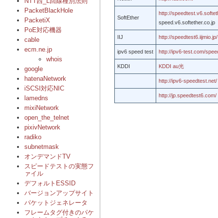
NTT西_L回線種別法則
PacketBlackHole
http://speedtest.v6.softet
SoftEther
PacketiX
speed.v6.softether.co.jp
PoE対応機器
IIJ
http://speedtest6.iijmio.jp/
cable
ecm.ne.jp
ipv6 speed test
http://ipv6-test.com/spee
whois
KDDI
KDDI au光
google
hatenaNetwork
http://ipv6-speedtest.net/
iSCSI対応NIC
http://jp.speedtest6.com/
lamedns
mixiNetwork
open_the_telnet
pixivNetwork
radiko
subnetmask
オンデマンドTV
スピードテストの実態フ
ァイル
デフォルトESSID
バージョンアップサイト
パケットジェネレータ
フレームタグ付きのパケ