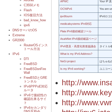
Aironet
APNIC
Your IP 
C3550メモ
OCNIPv6
You are us
Flash
IOS復旧方法
ipv6fourm
IPv6ロ
bad_know_how
medicalsystems IPv6対応
ipv6
DNSサーバのOS
Plala IPv6接続確認ツール
Extreme
AsahiNet IPv6接続確認ページ
GR2000
RouterOSインス
IPv6普及・高度化推進協議会
タイトル
トール方法
IPv6
What is my IPv6 Address?
DTI
NeGi project
はちゅね
FreeBSD
FreeBSDonFire
Is my IPv6 working?
ユニコー
Wall
FreeBSDとGRE
http://www.ins
トンネル
IPv6PPPoE対応
http://www.key
ルータ
IPv6で接続性の
確認出来るサイ
http://www.vwn
ト
IPv6セカンダリ
DNS互助会