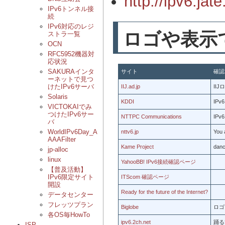
http://ipv6.jate
IPv6トンネル接
続
IPv6対応のレジ
ロゴや表示
ストラ一覧
OCN
RFC5952機器対
応状況
SAKURAインタ
サイト
確認
ーネットで見つ
けたIPv6サーバ
IIJ.ad.jp
IIJ
Solaris
KDDI
IP
VICTOKAIでみ
つけたIPv6サー
NTTPC Communications
IP
バ
WorldIPv6Day_A
nttv6.jp
You 
AAAFilter
Kame Project
danc
jp-alloc
linux
YahooBB! IPv6接続確認ページ
【普及活動】
IPv6限定サイト
ITScom 確認ページ
開設
Ready for the future of the Internet?
データセンター
フレッツプラン
Biglobe
ロゴ
各OS毎HowTo
ipv6.2ch.net
踊る
ISP