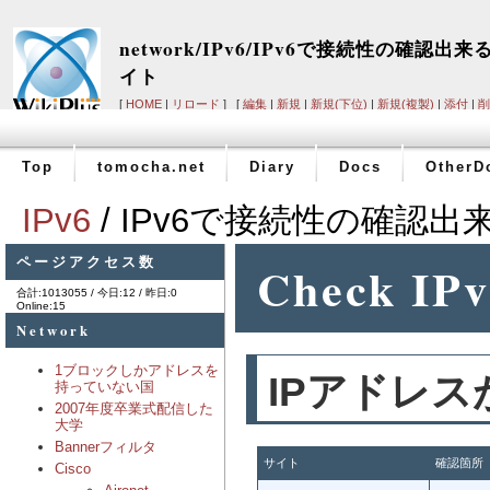
network/IPv6/IPv6で接続性の確認出来
イト
[
HOME
|
リロード
] [
編集
|
新規
|
新規(下位)
|
新規(複製)
|
添付
|
削
ルプ
]
Top
tomocha.net
Diary
Docs
OtherD
IPv6
/ IPv6で接続性の確認
ページアクセス数
Check IPv6
合計:1013055 / 今日:12 / 昨日:0
Online:15
Network
1ブロックしかアドレスを
IPアドレ
持っていない国
2007年度卒業式配信した
大学
Bannerフィルタ
サイト
確認箇所
Cisco