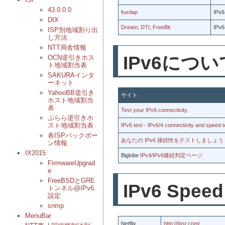
43.0.0.0
fuxdap
IP
DIX
Dream
,
DTI
,
FreeBit
IP
ISP別地域割り出
し方法
NTT局舎情報
IPv6につ
OCN逆引きホス
ト地域割当表
SAKURAインタ
ーネット
YahooBB逆引き
サイト
ホスト地域割当
表
Test your IPv6 connectivity.
ぷらら逆引きホ
スト地域割当表
IPv6 test - IPv6/4 connectivity and speed t
各ISPバックボー
あなたの IPv6 接続性をテストしましょう
ン情報
IX2015
Biglobe
IPv4/IPv6接続判定ページ
FirmwareUpgrad
e
FreeBSDとGRE
IPv6 Speed
トンネル@IPv6
設定
snmp
MenuBar
Netflix
http://fast.com/