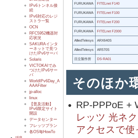
FURUKAWA
FITELnet F140
IPv6トンネル接
続
FURUKAWA
FITELnet F100
IPv6対応のレジ
ストラ一覧
FURUKAWA
FITELnet F200
OCN
FURUKAWA
FITELnet F2000
RFC5952機器対
応状況
AlliedTelesys
ARX640S
SAKURAインタ
ーネットで見つ
AlliedTelesys
AR570S
けたIPv6サーバ
日立製作所
DS-RA01
Solaris
VICTOKAIでみ
つけたIPv6サー
バ
そのほか
WorldIPv6Day_A
AAAFilter
jp-alloc
linux
RP-PPPoE + 
【普及活動】
IPv6限定サイト
開設
レッツ 光ネクス
データセンター
フレッツプラン
アクセスで使
各OS毎HowTo
ISP