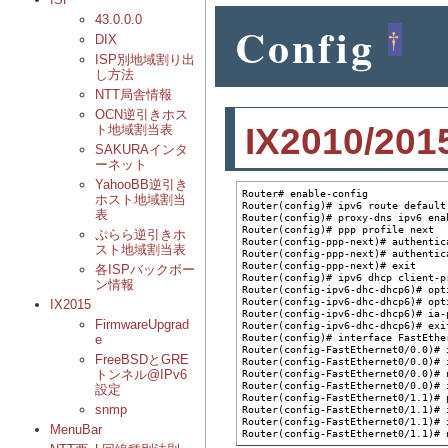
43.0.0.0
Config
†
DIX
ISP別地域割り出
し方法
NTT局舎情報
OCN逆引きホス
IX2010/201
ト地域割当表
SAKURAインタ
ーネット
YahooBB逆引き
Router# enable-config

ホスト地域割当
Router(config)# ipv6 route default
表
Router(config)# proxy-dns ipv6 enab
Router(config)# ppp profile next

ぷらら逆引きホ
Router(config-ppp-next)# authentic
スト地域割当表
Router(config-ppp-next)# authentic
Router(config-ppp-next)# exit

各ISPバックボー
Router(config)# ipv6 dhcp client-pr
ン情報
Router(config-ipv6-dhc-dhcp6)# opt
Router(config-ipv6-dhc-dhcp6)# opt
IX2015
Router(config-ipv6-dhc-dhcp6)# ia-
FirmwareUpgrad
Router(config-ipv6-dhc-dhcp6)# exit
Router(config)# interface FastEther
e
Router(config-FastEthernet0/0.0)# i
FreeBSDとGRE
Router(config-FastEthernet0/0.0)# i
トンネル@IPv6
Router(config-FastEthernet0/0.0)# n
Router(config-FastEthernet0/0.0)# 
設定
Router(config-FastEthernet0/1.1)# p
snmp
Router(config-FastEthernet0/1.1)# i
Router(config-FastEthernet0/1.1)# 
MenuBar
Router(config-FastEthernet0/1.1)# 