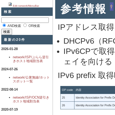
参考情報
†
Edit network/MenuBar
検索
IPアドレス取
AND検索
OR検索
DHCPv6（RFC
最新の20件
IPv6CPで
2026-01-28
network/ISP/ぷらら逆引
ェイを向ける
きホスト地域割当表
2024-07-26
IPv6 pref
network/公衆無線/ホット
スポット一覧
2022-08-14
OP code
内容
network/ISP/OCN逆引き
25
Identity Association for Prefix D
ホスト地域割当表
26
Identity Association for Prefix D
2020-07-19