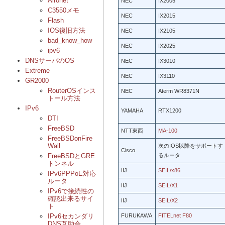
Aironet
NEC
IX2005
C3550メモ
NEC
IX2015
Flash
IOS復旧方法
NEC
IX2105
bad_know_how
NEC
IX2025
ipv6
DNSサーバのOS
NEC
IX3010
Extreme
NEC
IX3110
GR2000
RouterOSインス
NEC
Aterm WR8371N
トール方法
IPv6
YAMAHA
RTX1200
DTI
FreeBSD
NTT東西
MA-100
FreeBSDonFire
Wall
次のIOS以降をサポートす
Cisco
るルータ
FreeBSDとGRE
トンネル
IIJ
SEIL/x86
IPv6PPPoE対応
ルータ
IIJ
SEIL/X1
IPv6で接続性の
確認出来るサイ
IIJ
SEIL/X2
ト
FURUKAWA
FITELnet F80
IPv6セカンダリ
DNS互助会