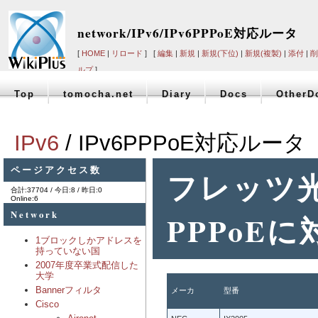
network/IPv6/IPv6PPPoE対応ルータ
[
HOME
|
リロード
] [
編集
|
新規
|
新規(下位)
|
新規(複製)
|
添付
|
削
ルプ
]
Top
tomocha.net
Diary
Docs
OtherD
IPv6
/ IPv6PPPoE対応ルータ
ページアクセス数
フレッツ光ネ
合計:37704 / 今日:8 / 昨日:0
Online:6
Network
PPPoE
1ブロックしかアドレスを
持っていない国
2007年度卒業式配信した
大学
Bannerフィルタ
メーカ
型番
Cisco