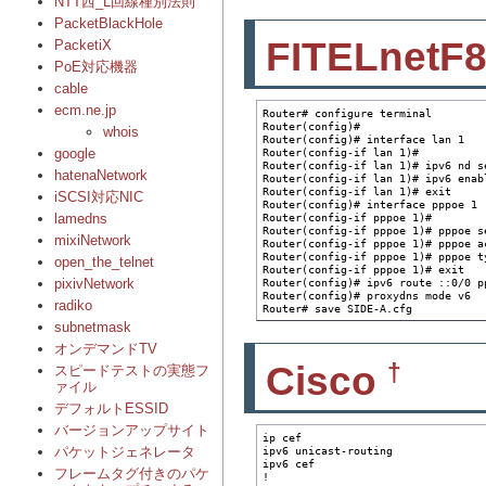
NTT西_L回線種別法則
PacketBlackHole
FITELnetF8
PacketiX
PoE対応機器
cable
ecm.ne.jp
Router# configure terminal

Router(config)#

whois
Router(config)# interface lan 1

google
Router(config-if lan 1)#

Router(config-if lan 1)# ipv6 nd se
hatenaNetwork
Router(config-if lan 1)# ipv6 enabl
Router(config-if lan 1)# exit

iSCSI対応NIC
Router(config)# interface pppoe 1

lamedns
Router(config-if pppoe 1)#

Router(config-if pppoe 1)# pppoe se
mixiNetwork
Router(config-if pppoe 1)# pppoe a
Router(config-if pppoe 1)# pppoe ty
open_the_telnet
Router(config-if pppoe 1)# exit

pixivNetwork
Router(config)# ipv6 route ::0/0 pp
Router(config)# proxydns mode v6

radiko
Router# save SIDE-A.cfg
subnetmask
オンデマンドTV
†
Cisco
スピードテストの実態フ
ァイル
デフォルトESSID
バージョンアップサイト
ip cef

ipv6 unicast-routing

パケットジェネレータ
ipv6 cef

フレームタグ付きのパケ
!
