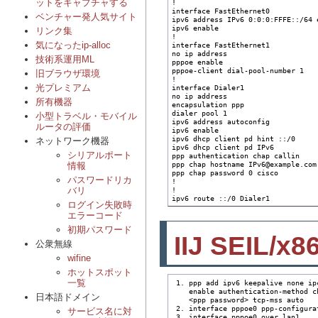
ットをキャプチャする
!

interface FastEthernet0

ベンチャー発人気サイト
ipv6 address IPv6 0:0:0:FFFE::/64 e
ipv6 enable

リンク集
!

気になったip-alloc
interface FastEthernet1

no ip address

技術系運用ML
pppoe enable

pppoe-client dial-pool-number 1

旧ブラウザ環境
!

光プレミアム
interface Dialer1

no ip address

所有機器
encapsulation ppp

dialer pool 1

小型トラベル・モバイル
ipv6 address autoconfig

ルータの評価
ipv6 enable

ipv6 dhcp client pd hint ::/0

ネットワーク機器
ipv6 dhcp client pd IPv6

シリアルポート
ppp authentication chap callin

ppp chap hostname IPv6@example.com

情報
ppp chap password 0 cisco

パスワードリカ
!

!

バリ
ipv6 route ::/0 Dialer1
ログイン失敗時
エラーコード
初期パスワード
IIJ SEIL/x8
公衆無線
wifine
ホットスポット
一覧
 1. ppp add ipv6 keepalive none ip
    enable authentication-method c
日本語ドメイン
    <ppp password> tcp-mss auto

 2. interface pppoe0 ppp-configurat
サービス名に対
 3. interface pppoe0 over lan1
