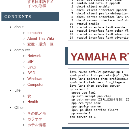
する日本語ドメ
 4. route6 add default pppoe0

インの取得
 5. dhcp6 client enable

 6. dhcp6 client interface pppoe0

 7. dhcp6 client prefix-delegation
CONTENTS
 8. dhcp6 server interface lan0 ena
 9. dhcp6 server interface lan0 dns
10. rtadvd enable

about
11. rtadvd interface lan0 enable

12. rtadvd interface lan0 other-fla
tomocha
13. rtadvd interface lan0 advertise
14. rtadvd interface lan0 advertis
About This Wiki
変数・環境一覧
computer
YAMAHA R
Network
SIP
Linux
ipv6 route default gateway pp 1

BSD
ipv6 prefix 1 dhcp-prefix@pp1::/64

Windows
ipv6 lan1 address dhcp-prefix@pp1::
ipv6 lan1 rtadv send 1 o_flag=on

Computer
ipv6 lan1 dhcp service server

pp select 1

Life
 pppoe use lan2

食
 pp auth accept pap chap

 pp auth myname (ISPに接続するID)
Health
 ppp ccp type none

 ppp ipv6cp use on

Other
 ipv6 pp dhcp service client

その他メモ
 pp enable 1

dns server pp 1

カラオケ
ホテル情報