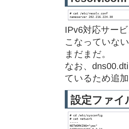
# cat /etc/resolv.conf

nameserver 202.216.224.30
IPv6対応サー
こなっていな
まだまだ。
なお、dns00.
ているため追加
設定ファイ
# cd /etc/sysconfig

# cat network

-----

NETWORKING="yes"

GATEWAY="192.0.2.1"
