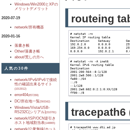
Windows/Win2000とXPの
メリットデメリット
routeing ta
2020-07-19
network/所有機器
# netstat -rn

2020-01-16
Kernel IP routing table

Destination     Gateway         Ge
192.0.2.0       0.0.0.0         25
落書き帳
169.254.0.0     0.0.0.0         25
Other/落書き帳
0.0.0.0         192.0.2.1       0.
about/荒しの方へ
# netstat -rn -A inet6

Kernel IPv6 routing table

人気の30件
Destination                       
2001:200:564::8:1/128             
2001:2e8:500::1/128               
fe80::/64                         
network/IPv6/IPv6で接続
::/0                              
性の確認出来るサイト
::1/128                           
(1013012)
2001:2e8:602:0:2:1:0:XX/128       
ff00::/8                          
error404
(857269)
DC/所在地一覧
(593342)
Windows/Vista/USB-
tracepa
RS232C(シリアル)
(310781)
network/ISP/OCN逆引き
ホスト地域割当表
(148865)
# tracepath6 www.dti.ad.jp

network/公衆無線/ホット