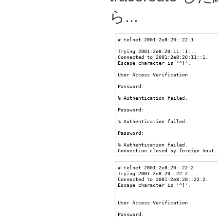
ら...
# telnet 2001:2e8:20::22:1

Trying 2001:2e8:20:11::1...

Connected to 2001:2e8:20:11::1.

Escape character is '^]'.

User Access Verification

Password: 

% Authentication failed.

Password: 

% Authentication failed.

Password: 

% Authentication failed.

Connection closed by foreign host.
# telnet 2001:2e8:20::22:2

Trying 2001:2e8:20::22:2...

Connected to 2001:2e8:20::22:2.

Escape character is '^]'.

User Access Verification

Password: 
