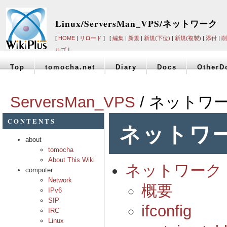
Linux/ServersMan_VPS/ネットワーク
[
HOME
|
リロード
] [
編集
|
新規
|
新規(下位)
|
新規(複製)
|
添付
|
削
ルプ
]
Top
tomocha.net
Diary
Docs
OtherD
ServersMan_VPS
/ ネットワ
CONTENTS
ネットワ
about
tomocha
About This Wiki
ネットワーク
computer
Network
概要
IPv6
SIP
ifconfig
IRC
Linux