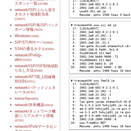
 1?: [LOCALHOST]                   
スポット一覧
(141388)
 1:  2001:2e8:602:0:2:2:0:1       
 2:  2001:2e8:22:202::1           
network/ISP/ぷらら逆引
 3:  www03.dti.ad.jp              
きホスト地域割当表
     Resume: pmtu 1500 hops 3 back
(128437)
network/ISP/各ISPバック
# tracepath6 www.iij.ad.jp

 1?: [LOCALHOST]                   
ボーン情報
(78224)
 1:  2001:2e8:602:0:2:2:0:1       
 2:  2001:2e8:22:202::1           
Windows
(72066)
 3:  2001:2e8:22:202::1           
SIP/STUNサーバ
 3:  2001:2e8:20::22:1            
(63894)
 4:  lan-gate.dixie6.otemachi4.v6.
SSHの通るホテル
 5:  2001:200:0:fe00::9c1:0       
(53091)
 6:  tky001bb10.IIJ.Net           
network/IPv6/jp-
 7:  2001:240:bb00:9000::71       
alloc
 8:  tky008bb01.IIJ.Net           
(51551)
 9:  2001:240:bb02:b::29          
network/ISP/ISP別地域割
10:  2001:240:bb42:b000::1:80     
り出し方法
     Resume: pmtu 1480 hops 10 bac
(50580)
network/NTT西_L回線種
# tracepath6 www.feel6.jp

別法則
(47611)
 1?: [LOCALHOST]                   
network/パケットジェネ
 1:  2001:2e8:602:0:2:2:0:1       
 2:  2001:2e8:22:202::1           
レータ
(45787)
 3:  2001:2e8:22:202::1           
tomocha
 3:  2001:2e8:20::22:1            
(43860)
 4:  lan-gate.jpnap.otemachi4.v6.d
network/所有機器
 5:  fa-1-3-2.a13.tokyjp01.jp.ra.g
(43618)
 6:  ae-3.a20.tokyjp01.jp.ra.gin.n
network/ネットワーク機
 7:  xe-1-1.a15.tokyjp01.jp.ra.gin
器/シリアルポート情報
 8:  ge-0-1-0.a06.tokyjp01.jp.ra.g
 9:  2001:218:2000:5000::6        
(42291)
10:  www.FreeBit.NET              
network/IPv6/データセン
     Resume: pmtu 1480 hops 10 bac
ター