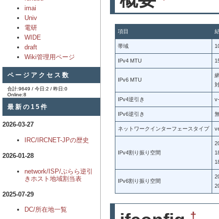
imai
Univ
電研
項目
WIDE
帯域
1
draft
Wiki管理用ページ
IPv4 MTU
1
ページアクセス数
網
IPv6 MTU
対
合計:9649 / 今日:2 / 昨日:0
Online:8
IPv4逆引き
v
最新の15件
IPv6逆引き
2026-03-27
ネットワークインターフェースタイプ
v
IRC/IRCNET-JPの歴史
2
IPv4割り振り空間
1
2026-01-28
1
network/ISP/ぷらら逆引
2
きホスト地域割当表
IPv6割り振り空間
2
2025-07-29
DC/所在地一覧
†