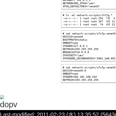
NETWORKING_IPV6="yes"

IPV6_DEFAULTDEV="venet0"
# ls -al network-scripts/ifcfg-*

-rw-r--r-- 1 root root 254  7月  4 
-rw-r--r-- 1 root root 167  4月 21 
-rw-r--r-- 1 root root  74  4月 21 
# cat network-scripts/ifcfg-venet0

DEVICE=venet0

BOOTPROTO=static

ONBOOT=yes

IPADDR=127.0.0.1

NETMASK=255.255.255.255

BROADCAST=0.0.0.0

IPV6INIT="yes"

IPV6ADDR_SECONDARIES="2001:2e8:602
# cat network-scripts/ifcfg-venet0:
DEVICE=venet0:0

ONBOOT=yes

IPADDR=183.181.168.XXX

NETMASK=255.255.255.255
Last-modified: 2011-02-23 (水) 13:35:52 (5643