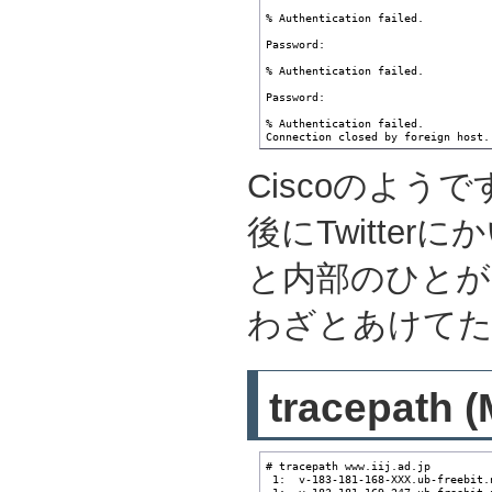
% Authentication failed.

Password: 

% Authentication failed.

Password: 

% Authentication failed.

Connection closed by foreign host.
Ciscoのようで
後にTwitte
と内部のひとが
わざとあけてた
tracepa
# tracepath www.iij.ad.jp

 1:  v-183-181-168-XXX.ub-freebit.
 1:  v-183-181-169-247.ub-freebit.