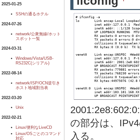
ifconfig
2025-01-25
SSHの通るホテル
# ifconfig -a

lo        Link encap:Local Loopback
2024-07-26
          inet addr:127.0.0.1  Mask
          inet6 addr: ::1/128 Scope
          UP LOOPBACK RUNNING  MTU:
network/公衆無線/ホット
          RX packets:0 errors:0 dr
スポット一覧
          TX packets:0 errors:0 dr
          collisions:0 txqueuelen:0
          RX bytes:0 (0.0 b)  TX by
2024-03-31
venet0    Link encap:UNSPEC  HWadd
Windows/Vista/USB-
          inet addr:127.0.0.1  P-t
          inet6 addr: 2001:2e8:602
RS232C(シリアル)
          UP BROADCAST POINTOPOINT
          RX packets:779881 errors
2022-08-14
          TX packets:768230 errors
          collisions:0 txqueuelen:0
          RX bytes:44975076 (42.8 
network/ISP/OCN逆引き
ホスト地域割当表
venet0:0  Link encap:UNSPEC  HWadd
          inet addr:183.181.168.XX
          UP BROADCAST POINTOPOINT
2022-03-20
2001:2e8:602:
Unix
2022-02-21
の部分は、IP
Linux/便利なLiveCD
入る。
Linux/OSごとのコマンド
対応