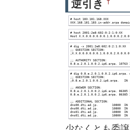
†
逆引き
# host 183.181.168.XXX

XXX.168.181.183.in-addr.arpa domai
# host 2001:2e8:602:0:2:1:0:XX

Host X.X.0.0.0.0.0.0.1.0.0.0.2.0.0
# dig -x 2001:2e8:602:0:2:1:0:XX

;; QUESTION SECTION:

;X.X.0.0.0.0.0.0.1.0.0.0.2.0.0.0.0
;; AUTHORITY SECTION:

0.8.e.2.0.1.0.0.2.ip6.arpa. 10763 
# dig 0.8.e.2.0.1.0.0.2.ip6.arpa. n
;; QUESTION SECTION:

;0.8.e.2.0.1.0.0.2.ip6.arpa.   IN  
;; ANSWER SECTION:

0.8.e.2.0.1.0.0.2.ip6.arpa. 86385 
0.8.e.2.0.1.0.0.2.ip6.arpa. 86385 
;; ADDITIONAL SECTION:

dns00.dti.ad.jp.        10800  IN 
dns00.dti.ad.jp.        10800  IN 
dns01.dti.ad.jp.        10800  IN 
dns01.dti.ad.jp.        10800  IN 
少なくとも委譲