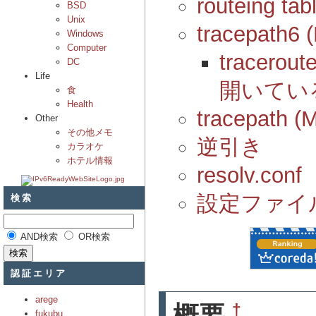
routeing tab
BSD
Unix
tracepa
Windows
Computer
tracer
DC
Life
開いてい
食
Health
tracepa
Other
その他メモ
逆引き
カラオケ
ホテル情報
resolv.conf
検索
設定ファイ
AND検索
OR検索
認証エリア
arege
†
概要
fukubu