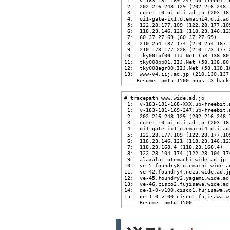
 2:  202.216.248.129 (202.216.248.
 3:  core1-10.oi.dti.ad.jp (203.18
 4:  oi1-gate-ix1.otemachi4.dti.ad
 5:  122.28.177.109 (122.28.177.10
 6:  118.23.146.121 (118.23.146.12
 7:  60.37.27.69 (60.37.27.69)    
 8:  210.254.187.174 (210.254.187.
 9:  210.173.177.226 (210.173.177.
10:  tky001bf00.IIJ.Net (58.138.80
11:  tky008bb01.IIJ.Net (58.138.80
12:  tky008agr00.IIJ.Net (58.138.1
13:  www-v4.iij.ad.jp (210.130.137
    Resume: pmtu 1500 hops 13 back
# tracepath www.wide.ad.jp

 1:  v-183-181-168-XXX.ub-freebit.
 1:  v-183-181-169-247.ub-freebit.
 2:  202.216.248.129 (202.216.248.
 3:  core1-10.oi.dti.ad.jp (203.18
 4:  oi1-gate-ix1.otemachi4.dti.ad
 5:  122.28.177.109 (122.28.177.10
 6:  118.23.146.121 (118.23.146.12
 7:  118.23.168.4 (118.23.168.4)  
 8:  122.28.104.174 (122.28.104.17
 9:  alaxala1.otemachi.wide.ad.jp 
10:  ve-5.foundry6.otemachi.wide.a
11:  ve-42.foundry4.nezu.wide.ad.j
12:  ve-45.foundry2.yagami.wide.ad
13:  ve-46.cisco2.fujisawa.wide.ad
14:  ge-1-0-v100.cisco1.fujisawa.w
15:  ge-1-0-v100.cisco1.fujisawa.w
     Resume: pmtu 1500