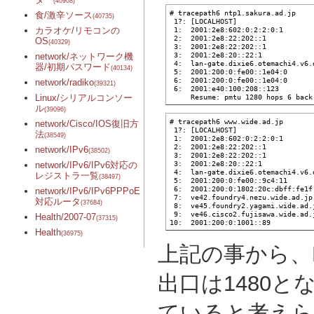
(40908)
# tracepath6 ntp1.sakura.ad.jp

食/激辛ソース
(40735)
 1?: [LOCALHOST]                   
カラオケ/リモコンの
 1:  2001:2e8:602:0:2:2:0:1       
 2:  2001:2e8:22:202::1           
OS
(40329)
 3:  2001:2e8:22:202::1           
 3:  2001:2e8:20::22:1            
network/ネットワーク機
 4:  lan-gate.dixie6.otemachi4.v6.
器/初期パスワード
(40134)
 5:  2001:200:0:fe00::1e04:0      
 6:  2001:200:0:fe00::1e04:0      
network/radiko
(39321)
 6:  2001:e40:100:208::123        
Linux/シリアルコンソー
     Resume: pmtu 1280 hops 6 back
ル
(39096)
# tracepath6 www.wide.ad.jp

network/Cisco/IOS復旧方
 1?: [LOCALHOST]                   
法
(38549)
 1:  2001:2e8:602:0:2:2:0:1       
 2:  2001:2e8:22:202::1           
network/IPv6
(38502)
 3:  2001:2e8:22:202::1           
 3:  2001:2e8:20::22:1            
network/IPv6/IPv6対応の
 4:  lan-gate.dixie6.otemachi4.v6.
レジストラ一覧
(38497)
 5:  2001:200:0:fe00::9c4:11      
 6:  2001:200:0:1802:20c:dbff:fe1f
network/IPv6/IPv6PPPoE
 7:  ve42.foundry4.nezu.wide.ad.jp
対応ルータ
(37684)
 8:  ve45.foundry2.yagami.wide.ad.
 9:  ve46.cisco2.fujisawa.wide.ad.
Health/2007-07
(37315)
10:  2001:200:0:1001::89          
Health
(36975)
上記の事から、D
出口は1480と
ていると考えら