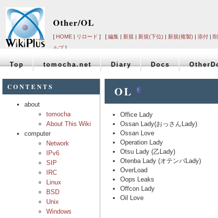
Other/OL
[
HOME
|
リロード
] [
編集
|
新規
|
新規(下位)
|
新規(複製)
|
添付
|
削
ルプ
]
Top
tomocha.net
Diary
Docs
OtherD
CONTENTS
OL
†
about
tomocha
Office Lady
About This Wiki
Ossan Lady(おっさんLady)
Ossan Love
computer
Operation Lady
Network
Otsu Lady (乙Lady)
IPv6
Otenba Lady (オテンバLady)
SIP
OverLoad
IRC
Oops Leaks
Linux
Offcon Lady
BSD
Oil Love
Unix
Windows