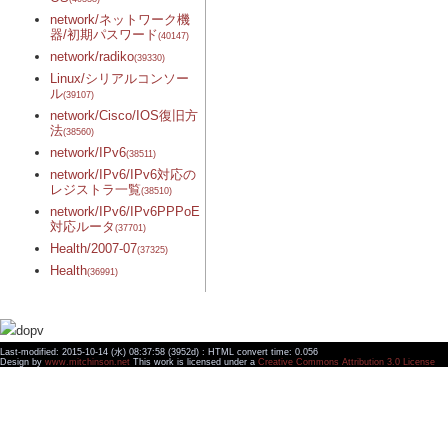
network/ネットワーク機
器/初期パスワード
(40147)
network/radiko
(39330)
Linux/シリアルコンソー
ル
(39107)
network/Cisco/IOS復旧方
法
(38560)
network/IPv6
(38511)
network/IPv6/IPv6対応の
レジストラ一覧
(38510)
network/IPv6/IPv6PPPoE
対応ルータ
(37701)
Health/2007-07
(37325)
Health
(36991)
Last-modified: 2015-10-14 (水) 08:37:58 (3952d) : HTML convert time: 0.056
Design by
www.mitchinson.net
This work is licensed under a
Creative Commons Attribution 3.0 License