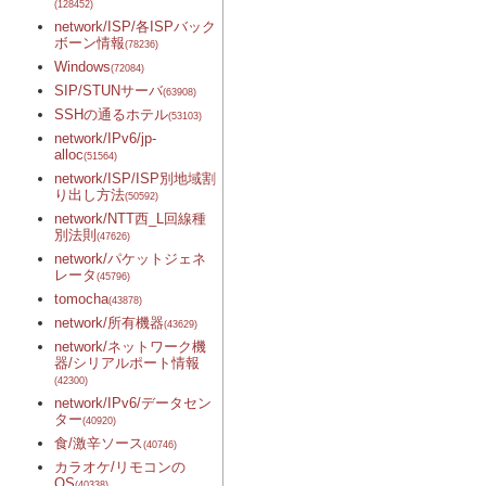
(128452)
network/ISP/各ISPバック
ボーン情報
(78236)
Windows
(72084)
SIP/STUNサーバ
(63908)
SSHの通るホテル
(53103)
network/IPv6/jp-
alloc
(51564)
network/ISP/ISP別地域割
り出し方法
(50592)
network/NTT西_L回線種
別法則
(47626)
network/パケットジェネ
レータ
(45796)
tomocha
(43878)
network/所有機器
(43629)
network/ネットワーク機
器/シリアルポート情報
(42300)
network/IPv6/データセン
ター
(40920)
食/激辛ソース
(40746)
カラオケ/リモコンの
OS
(40338)