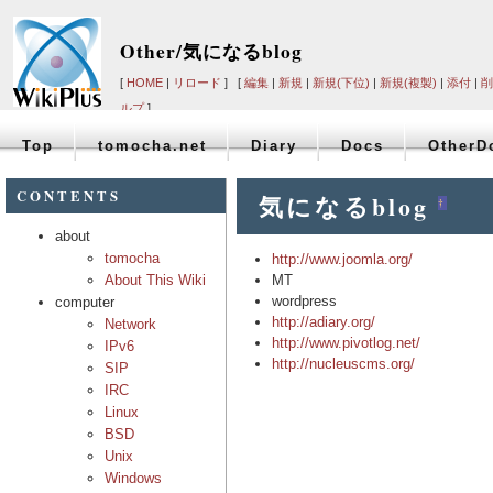
Other/気になるblog
[
HOME
|
リロード
] [
編集
|
新規
|
新規(下位)
|
新規(複製)
|
添付
|
削
ルプ
]
Top
tomocha.net
Diary
Docs
OtherD
CONTENTS
気になるblog
†
about
tomocha
http://www.joomla.org/
About This Wiki
MT
wordpress
computer
http://adiary.org/
Network
http://www.pivotlog.net/
IPv6
http://nucleuscms.org/
SIP
IRC
Linux
BSD
Unix
Windows