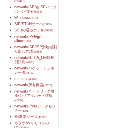
(128447)
network/ISP/各ISPバック
ボーン情報
(78233)
Windows
(72077)
SIP/STUNサーバ
(63905)
SSHの通るホテル
(53099)
network/IPv6/jp-
alloc
(51561)
network/ISP/ISP別地域割
り出し方法
(50588)
network/NTT西_L回線種
別法則
(47623)
network/パケットジェネ
レータ
(45793)
tomocha
(43872)
network/所有機器
(43626)
network/ネットワーク機
器/シリアルポート情報
(42297)
network/IPv6/データセン
ター
(40917)
食/激辛ソース
(40742)
カラオケ/リモコンの
OS
(40335)