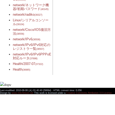
network/ネットワーク機
器/初期パスワード
(40145)
network/radiko
(39327)
Linux/シリアルコンソー
ル
(39104)
network/Cisco/IOS復旧方
法
(38556)
network/IPv6
(38508)
network/IPv6/IPv6対応の
レジストラ一覧
(38507)
network/IPv6/IPv6PPPoE
対応ルータ
(37698)
Health/2007-07
(37322)
Health
(36985)
Last-modified: 2010-06-08 (火) 01:40:40 (5906d) : HTML convert time: 0.056
Design by
www.mitchinson.net
This work is licensed under a
Creative Commons Attribution 3.0 License