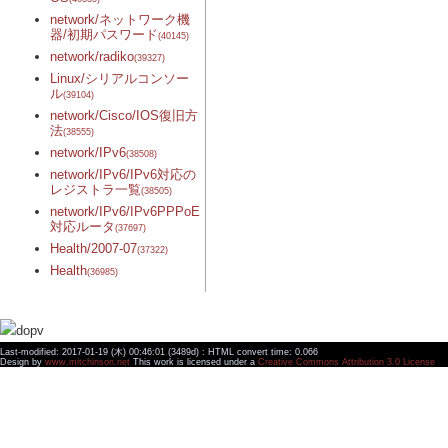
network/ネットワーク機
器/初期パスワード
(40145)
network/radiko
(39327)
Linux/シリアルコンソー
ル
(39104)
network/Cisco/IOS復旧方
法
(38555)
network/IPv6
(38508)
network/IPv6/IPv6対応の
レジストラ一覧
(38505)
network/IPv6/IPv6PPPoE
対応ルータ
(37697)
Health/2007-07
(37322)
Health
(36985)
Last-modified: 2017-01-19 (木) 00:46:01 (3489d) : HTML convert time: 0.066
Design by
www.mitchinson.net
This work is licensed under a
Creative Commons Attribution 3.0 License