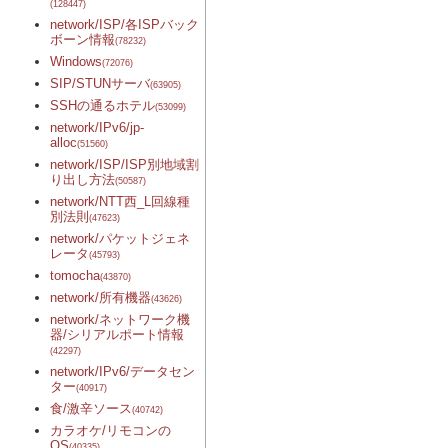
(128447)
network/ISP/各ISPバック
ボーン情報
(78232)
Windows
(72076)
SIP/STUNサーバ
(63905)
SSHの通るホテル
(53099)
network/IPv6/jp-
alloc
(51560)
network/ISP/ISP別地域割
り出し方法
(50587)
network/NTT西_L回線種
別法則
(47623)
network/パケットジェネ
レータ
(45793)
tomocha
(43870)
network/所有機器
(43626)
network/ネットワーク機
器/シリアルポート情報
(42297)
network/IPv6/データセン
ター
(40917)
食/激辛ソース
(40742)
カラオケ/リモコンの
OS
(40335)