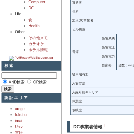
Computer
賞勇者
DC
住所
Life
食
加入DC事業者
Health
ビル構造
Other
その他メモ
受電系統
カラオケ
受電電圧
ホテル情報
電源
受電電力
検索
自家発
台数：○○台
駐車場有無
AND検索
OR検索
入管方法
入線可能キャリア
認証エリア
休憩室
arege
仮眠室
fukubu
imai
DC事業者情報
†
Univ
電研