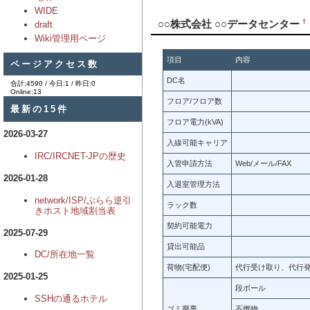
WIDE
†
○○株式会社 ○○データセンター
draft
Wiki管理用ページ
項目
内容
ページアクセス数
DC名
合計:4590 / 今日:1 / 昨日:0
Online:13
フロア/フロア数
最新の15件
フロア電力(kVA)
2026-03-27
入線可能キャリア
IRC/IRCNET-JPの歴史
入管申請方法
Web/メール/FAX
2026-01-28
入退室管理方法
network/ISP/ぷらら逆引
ラック数
きホスト地域割当表
契約可能電力
2025-07-29
貸出可能品
DC/所在地一覧
荷物(宅配便)
代行受け取り、代行
2025-01-25
段ボール
SSHの通るホテル
ゴミ廃棄
不燃物