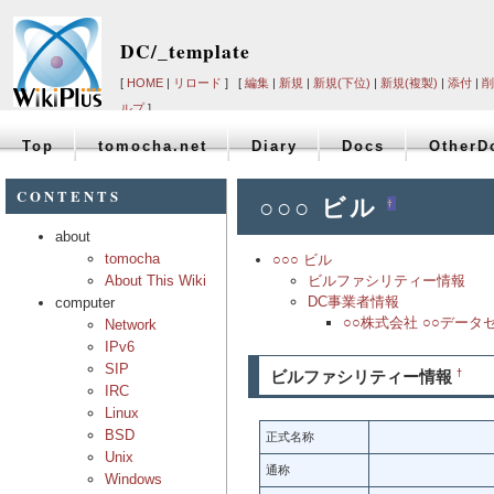
DC/_template
[
HOME
|
リロード
] [
編集
|
新規
|
新規(下位)
|
新規(複製)
|
添付
|
削
ルプ
]
Top
tomocha.net
Diary
Docs
OtherD
CONTENTS
○○○ ビル
†
about
tomocha
○○○ ビル
About This Wiki
ビルファシリティー情報
DC事業者情報
computer
○○株式会社 ○○データ
Network
IPv6
SIP
ビルファシリティー情報
†
IRC
Linux
BSD
正式名称
Unix
通称
Windows