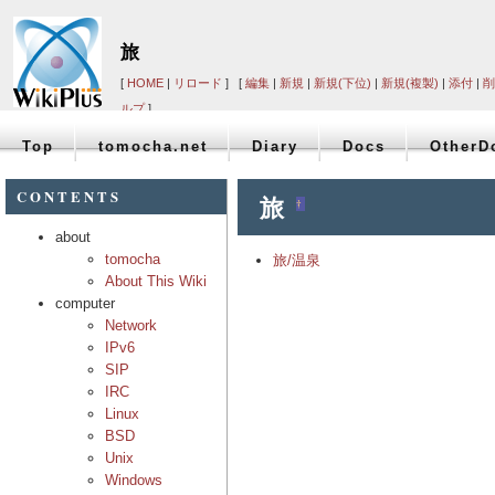
旅
[
HOME
|
リロード
] [
編集
|
新規
|
新規(下位)
|
新規(複製)
|
添付
|
削
ルプ
]
Top
tomocha.net
Diary
Docs
OtherD
CONTENTS
旅
†
about
tomocha
旅/温泉
About This Wiki
computer
Network
IPv6
SIP
IRC
Linux
BSD
Unix
Windows