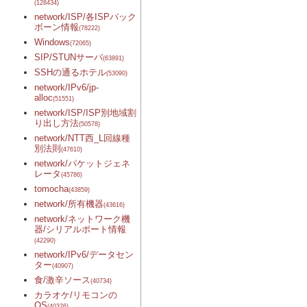
(128434)
network/ISP/各ISPバック
ボーン情報
(78222)
Windows
(72065)
SIP/STUNサーバ
(63891)
SSHの通るホテル
(53090)
network/IPv6/jp-
alloc
(51551)
network/ISP/ISP別地域割
り出し方法
(50578)
network/NTT西_L回線種
別法則
(47610)
network/パケットジェネ
レータ
(45786)
tomocha
(43859)
network/所有機器
(43616)
network/ネットワーク機
器/シリアルポート情報
(42290)
network/IPv6/データセン
ター
(40907)
食/激辛ソース
(40734)
カラオケ/リモコンの
OS
(40326)