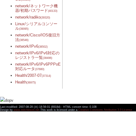
network/ネットワーク機
器/初期パスワード
(40133)
network/radiko
(39320)
Linux/シリアルコンソー
ル
(39095)
network/Cisco/IOS復旧方
法
(38546)
network/IPv6
(38502)
network/IPv6/IPv6対応の
レジストラ一覧
(38496)
network/IPv6/IPv6PPPoE
対応ルータ
(37680)
Health/2007-07
(37314)
Health
(36975)
Last-modified: 2007-08-28 (火) 18:56:01 (6918d) : HTML convert time: 0.108
Design by
www.mitchinson.net
This work is licensed under a
Creative Commons Attribution 3.0 License