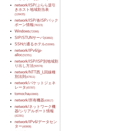
network/ISP/ぷらら逆引
きホスト地域割当表
(128435)
network/ISP/各ISPバック
ボーン情報
(78223)
Windows
(72066)
SIP/STUNサーバ
(63892)
SSHの通るホテル
(53090)
network/IPv6/jp-
alloc
(51551)
network/ISP/ISP別地域割
り出し方法
(50579)
network/NTT西_L回線種
別法則
(47611)
network/パケットジェネ
レータ
(45787)
tomocha
(43860)
network/所有機器
(43617)
network/ネットワーク機
器/シリアルポート情報
(42291)
network/IPv6/データセン
ター
(40908)