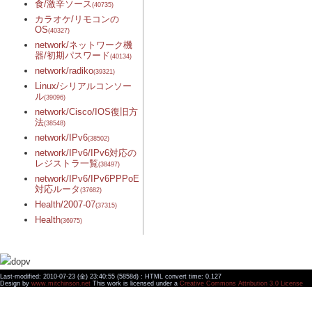
食/激辛ソース
(40735)
カラオケ/リモコンの
OS
(40327)
network/ネットワーク機
器/初期パスワード
(40134)
network/radiko
(39321)
Linux/シリアルコンソー
ル
(39096)
network/Cisco/IOS復旧方
法
(38548)
network/IPv6
(38502)
network/IPv6/IPv6対応の
レジストラ一覧
(38497)
network/IPv6/IPv6PPPoE
対応ルータ
(37682)
Health/2007-07
(37315)
Health
(36975)
Last-modified: 2010-07-23 (金) 23:40:55 (5858d) : HTML convert time: 0.127
Design by
www.mitchinson.net
This work is licensed under a
Creative Commons Attribution 3.0 License