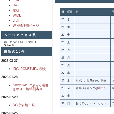
imai
Univ
電研
日
曜日
朝
WIDE
20
水
draft
Wiki管理用ページ
21
木
ページアクセス数
22
金
合計:11845 / 今日:1 / 昨日:0
23
土
Online:9
24
月
最新の15件
25
月
2026-03-27
26
火
IRC/IRCNET-JPの歴史
27
水
2026-01-28
28
木
みそ汁、野菜炒め、納豆
network/ISP/ぷらら逆引
29
金
朝食バイキング@
ホテル
きホスト地域割当表
30
土
2025-07-29
31
日
おにぎり、パン、せんべい
DC/所在地一覧
2025-01-25