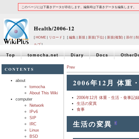
このページには下書きデータが存在します。編集時は下書きデータを編集します。
Health/2006-12
[
HOME
|
リロード
] [
編集
|
新規
|
新規(下位)
|
新規(複製)
|
添付
|
削
ルプ
]
Top
tomocha.net
Diary
Docs
OtherD
Prev
CONTENTS
2006年12月 体
about
tomocha
About This Wiki
2006年12月 体重・生活・食事記
computer
生活の変異
Network
食事
IPv6
SIP
生活の変異
†
IRC
Linux
BSD