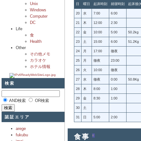
Unix
日
曜日
起床時刻
就寝時刻
起床後(K
Windows
20
水
7:00
6:00
Computer
DC
21
木
12:00
2:30
Life
22
金
10:00
5:00
50.2kg
食
Health
23
土
15:00
6:00
51.2Kg
Other
24
月
17:00
徹夜
その他メモ
カラオケ
25
月
徹夜
23:00
ホテル情報
26
火
10:00
徹夜
27
水
徹夜
0:00
50.8Kg
検索
28
木
8:00
1:00
29
金
8:30
1:00
AND検索
OR検索
30
土
認証エリア
31
日
5:00
2:00
arege
食事
fukubu
†