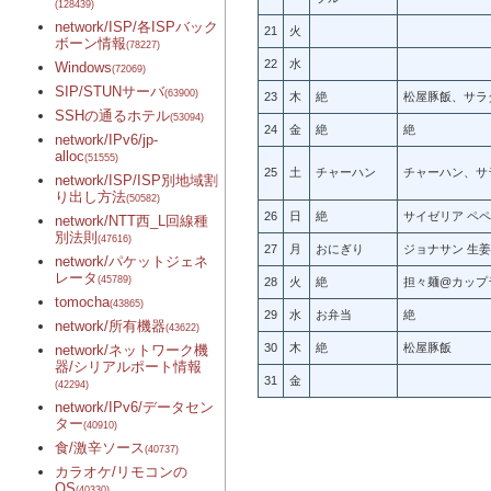
(128439)
network/ISP/各ISPバック
21
火
ボーン情報
(78227)
22
水
Windows
(72069)
SIP/STUNサーバ
(63900)
23
木
絶
松屋豚飯、サラ
SSHの通るホテル
(53094)
24
金
絶
絶
network/IPv6/jp-
alloc
(51555)
25
土
チャーハン
チャーハン、サ
network/ISP/ISP別地域割
り出し方法
(50582)
26
日
絶
サイゼリア ペ
network/NTT西_L回線種
別法則
(47616)
27
月
おにぎり
ジョナサン 生
network/パケットジェネ
レータ
(45789)
28
火
絶
担々麺@カップ
tomocha
(43865)
29
水
お弁当
絶
network/所有機器
(43622)
30
木
絶
松屋豚飯
network/ネットワーク機
器/シリアルポート情報
31
金
(42294)
network/IPv6/データセン
ター
(40910)
食/激辛ソース
(40737)
カラオケ/リモコンの
OS
(40330)