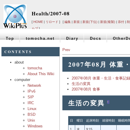
Health/2007-08
[
HOME
|
リロード
] [
編集
|
新規
|
新規(下位)
|
新規(複製)
|
添付
|
削
ルプ
]
Top
tomocha.net
Diary
Docs
OtherD
Prev
CONTENTS
2007年08月 体
about
tomocha
About This Wiki
2007年08月 体重・生活・食事記
computer
生活の変異
Network
2007年08月 食事
IPv6
SIP
生活の変異
†
IRC
Linux
BSD
Unix
日
曜日
起床時刻
就寝時刻
睡眠時
Windows
1
水
9:15