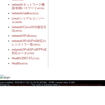
network/ネットワーク機
器/初期パスワード
(40136)
network/radiko
(39323)
Linux/シリアルコンソー
ル
(39098)
network/Cisco/IOS復旧方
法
(38550)
network/IPv6
(38504)
network/IPv6/IPv6対応の
レジストラ一覧
(38501)
network/IPv6/IPv6PPPoE
対応ルータ
(37694)
Health/2007-07
(37318)
Health
(36978)
Last-modified: 2014-08-17 (日) 21:19:16 (4373d) : HTML convert time: 0.160
Design by
www.mitchinson.net
This work is licensed under a
Creative Commons Attribution 3.0 License