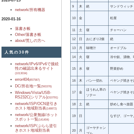
2020-07-19
9
木
絶
サンドウィッチ
network/所有機器
10
金
松屋
2020-01-16
落書き帳
11
土
寝
チャーハン
Other/落書き帳
12
日
おにぎり2個
絶
about/荒しの方へ
13
月
味噌汁
オードブル
人気の30件
14
火
寝
冷や奴、漬物、
network/IPv6/IPv6で接続
性の確認出来るサイト
15
水
寝
野菜炒め
(1013034)
error404
(857587)
16
木
パン一切れ
ペヤング焼きそ
DC/所在地一覧
(593376)
ほうれん草の
Windows/Vista/USB-
17
金
ペヤング焼きそ
ソテー
RS232C(シリアル)
(310791)
network/ISP/OCN逆引き
18
土
絶
炒めし食べ放題
ホスト地域割当表
(148872)
network/公衆無線/ホット
19
日
なすび、ゴーヤ
スポット一覧
(141404)
network/ISP/ぷらら逆引
ゴーヤチャン
きホスト地域割当表
20
月
プル