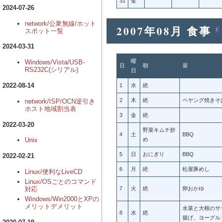
31
金
2024-07-26
network/公衆無線/ホット
2007年08月 食事
†
スポット一覧
2024-03-31
曜
Windows/Vista/USB-
日
朝
昼
RS232C(シリアル)
日
2022-08-14
1
水
絶
2
木
絶
ペヤング焼きそ
network/ISP/OCN逆引き
ホスト地域割当表
3
金
絶
2022-03-20
野菜キムチ炒
4
土
BBQ
Unix
め
5
日
おにぎり
BBQ
2022-02-21
6
月
絶
松屋豚めし
Linux/便利なLiveCD
Linux/OSごとのコマンド
対応
7
火
絶
卵おかゆ
Windows/Win2000とXPの
メリットデメリット
水菜と大根のサ
8
水
絶
揚げ、ヨーグル