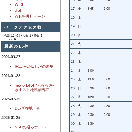
WIDE
17
金
8:45
1:00
draft
Wiki管理用ページ
18
土
ページアクセス数
19
日
20
月
合計:12493 / 今日:1 / 昨日:1
Online:6
21
火
最新の15件
22
水
2026-03-27
23
木
IRC/IRCNET-JPの歴史
24
金
9:00
2026-01-28
25
土
13:00
3:00
network/ISP/ぷらら逆引
26
日
9:30
3:00
きホスト地域割当表
27
月
10:00
0:30
2025-07-29
28
火
9:30
2:30
DC/所在地一覧
29
水
9:30
2:00
2025-01-25
30
木
9:30
SSHの通るホテル