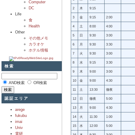
Computer
DC
2
木
9:15
Life
3
金
9:15
2:00
食
Health
4
土
8:00
4:00
Other
5
日
9:30
3:00
その他メモ
カラオケ
6
月
9:30
3:30
ホテル情報
7
火
9:30
3:00
8
水
9:15
3:30
検索
9
木
9:00
3:00
10
金
9:00
4:30
AND検索
OR検索
11
土
13:30
徹夜
認証エリア
12
日
徹夜
5:00
13
月
9:00
4:30
arege
fukubu
14
火
11:30
1:00
imai
15
水
12:00
5:00
Univ
電研
16
木
9:30
3:00