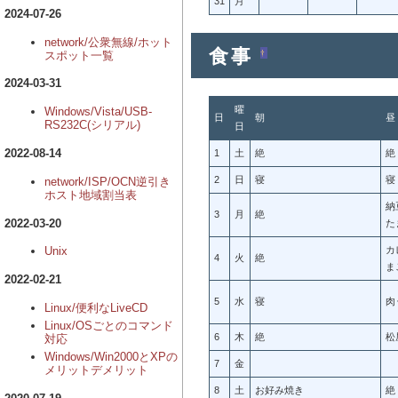
31
月
2024-07-26
network/公衆無線/ホット
食事
†
スポット一覧
2024-03-31
曜
Windows/Vista/USB-
日
朝
昼
RS232C(シリアル)
日
2022-08-14
1
土
絶
絶
2
日
寝
寝
network/ISP/OCN逆引き
ホスト地域割当表
納
3
月
絶
2022-03-20
た
Unix
カ
4
火
絶
ま
2022-02-21
5
水
寝
肉
Linux/便利なLiveCD
Linux/OSごとのコマンド
6
木
絶
松
対応
Windows/Win2000とXPの
7
金
メリットデメリット
8
土
お好み焼き
絶