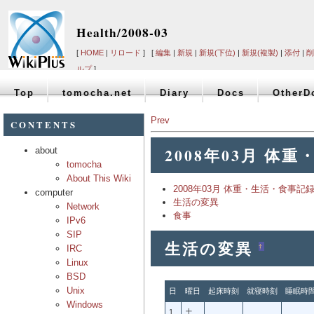
Health/2008-03
[
HOME
|
リロード
] [
編集
|
新規
|
新規(下位)
|
新規(複製)
|
添付
|
削
ルプ
]
Top
tomocha.net
Diary
Docs
OtherD
Prev
CONTENTS
2008年03月 体
about
tomocha
About This Wiki
2008年03月 体重・生活・食事記
computer
生活の変異
Network
食事
IPv6
SIP
生活の変異
†
IRC
Linux
BSD
Unix
日
曜日
起床時刻
就寝時刻
睡眠時
Windows
1
土