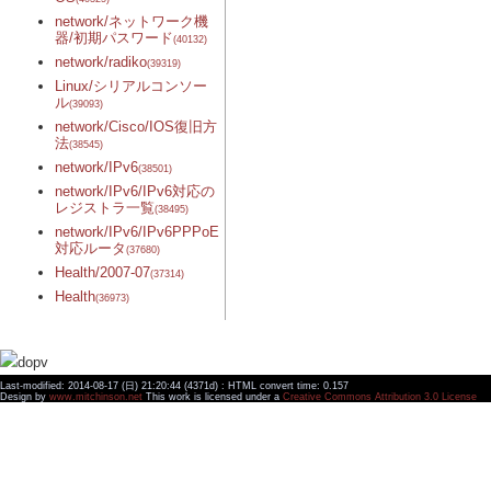
network/ネットワーク機
器/初期パスワード
(40132)
network/radiko
(39319)
Linux/シリアルコンソー
ル
(39093)
network/Cisco/IOS復旧方
法
(38545)
network/IPv6
(38501)
network/IPv6/IPv6対応の
レジストラ一覧
(38495)
network/IPv6/IPv6PPPoE
対応ルータ
(37680)
Health/2007-07
(37314)
Health
(36973)
Last-modified: 2014-08-17 (日) 21:20:44 (4371d) : HTML convert time: 0.157
Design by
www.mitchinson.net
This work is licensed under a
Creative Commons Attribution 3.0 License