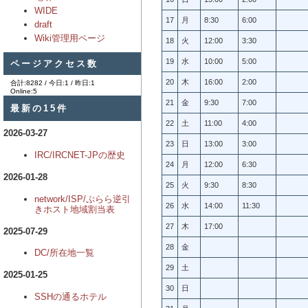
WIDE
17
月
8:30
6:00
draft
Wiki管理用ページ
18
火
12:00
3:30
ページアクセス数
19
水
10:00
5:00
20
木
16:00
2:00
合計:8282 / 今日:1 / 昨日:1
Online:5
21
金
9:30
7:00
最新の15件
22
土
11:00
4:00
2026-03-27
23
日
13:00
3:00
IRC/IRCNET-JPの歴史
24
月
12:00
6:30
2026-01-28
25
火
9:30
8:30
network/ISP/ぷらら逆引
26
水
14:00
11:30
きホスト地域割当表
27
木
17:00
2025-07-29
28
金
DC/所在地一覧
29
土
2025-01-25
30
日
SSHの通るホテル