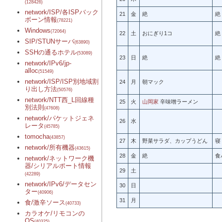
(128426)
network/ISP/各ISPバック
21
金
絶
絶
ボーン情報
(78221)
Windows
(72064)
22
土
おにぎり1コ
絶
SIP/STUNサーバ
(63890)
SSHの通るホテル
(53089)
23
日
絶
絶
network/IPv6/jp-
alloc
(51549)
network/ISP/ISP別地域割
24
月
朝マック
り出し方法
(50576)
network/NTT西_L回線種
25
火
山岡家
辛味噌ラーメン
別法則
(47608)
network/パケットジェネ
26
水
レータ
(45785)
tomocha
(43857)
27
木
野菜サラダ、カップうどん
寝
network/所有機器
(43615)
28
金
絶
食
network/ネットワーク機
器/シリアルポート情報
29
土
(42289)
network/IPv6/データセン
30
日
ター
(40906)
31
月
食/激辛ソース
(40733)
カラオケ/リモコンの
OS
(40325)