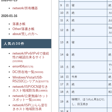
2020-07-19
9
日
寝
絶
network/所有機器
10
月
絶
カ
2020-01-16
11
火
絶
お
落書き帳
So
Other/落書き帳
12
水
絶
カ
about/荒しの方へ
13
木
寝
カ
人気の30件
network/IPv6/IPv6で接続
14
金
絶
絶
性の確認出来るサイト
(1013004)
そ
error404
15
土
絶
(857176)
ト
DC/所在地一覧
(593330)
16
日
牛丼
絶
Windows/Vista/USB-
RS232C(シリアル)
(310773)
17
月
絶
絶
network/ISP/OCN逆引き
ホスト地域割当表
(148863)
18
火
絶
松
network/公衆無線/ホット
スポット一覧
味噌汁、ほうれん草おひた
(141384)
19
水
し、目玉焼き
network/ISP/ぷらら逆引
きホスト地域割当表
20
木