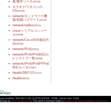
食/激辛ソース
(40736)
カラオケ/リモコンの
OS
(40329)
network/ネットワーク機
器/初期パスワード
(40135)
network/radiko
(39322)
Linux/シリアルコンソー
ル
(39096)
network/Cisco/IOS復旧方
法
(38549)
network/IPv6
(38502)
network/IPv6/IPv6対応の
レジストラ一覧
(38499)
network/IPv6/IPv6PPPoE
対応ルータ
(37687)
Health/2007-07
(37317)
Health
(36976)
Last-modified: 2014-08-17 (日) 21:20:55 (4372d) : HTML convert time: 0.150
Design by
www.mitchinson.net
This work is licensed under a
Creative Commons Attribution 3.0 License