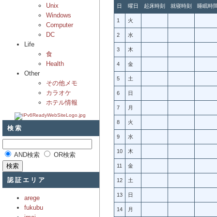
Unix
日
曜日
起床時刻
就寝時刻
睡眠時
Windows
1
火
Computer
DC
2
水
Life
3
木
食
Health
4
金
Other
5
土
その他メモ
カラオケ
6
日
ホテル情報
7
月
8
火
検索
9
水
10
木
AND検索
OR検索
11
金
認証エリア
12
土
13
日
arege
fukubu
14
月