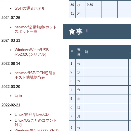
30
水
9:30
SSHの通るホテル
31
木
2024-07-26
network/公衆無線/ホット
食事
†
スポット一覧
2024-03-31
曜
Windows/Vista/USB-
日
朝
RS232C(シリアル)
日
2022-08-14
1
火
2
水
network/ISP/OCN逆引き
ホスト地域割当表
3
木
2022-03-20
4
金
Unix
5
土
2022-02-21
6
日
Linux/便利なLiveCD
7
月
Linux/OSごとのコマンド
対応
8
火
Windows/Win2000とXPの