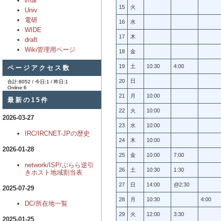
imai
15
火
Univ
電研
16
水
WIDE
17
木
draft
Wiki管理用ページ
18
金
ページアクセス数
19
土
10:30
4:00
20
日
合計:8052 / 今日:1 / 昨日:1
Online:6
21
月
10:00
最新の15件
22
火
10:00
2026-03-27
23
水
10:00
IRC/IRCNET-JPの歴史
24
木
10:00
2026-01-28
25
金
10:00
7:00
network/ISP/ぷらら逆引
26
土
10:30
1:30
きホスト地域割当表
27
日
14:00
@2:30
2025-07-29
28
月
10:30
4:00
DC/所在地一覧
29
火
12:00
3:30
2025-01-25