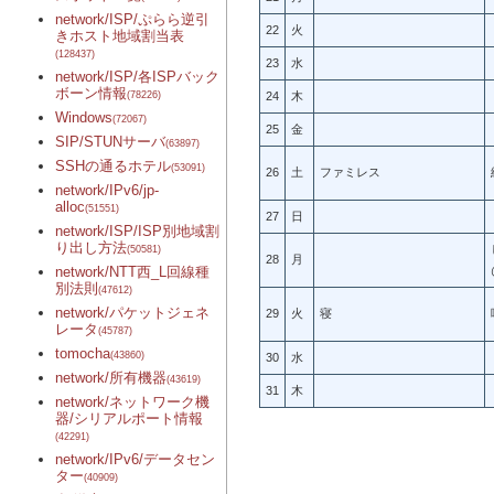
network/ISP/ぷらら逆引
22
火
きホスト地域割当表
(128437)
23
水
network/ISP/各ISPバック
ボーン情報
(78226)
24
木
Windows
(72067)
25
金
SIP/STUNサーバ
(63897)
SSHの通るホテル
(53091)
26
土
ファミレス
network/IPv6/jp-
alloc
(51551)
27
日
network/ISP/ISP別地域割
り出し方法
(50581)
28
月
network/NTT西_L回線種
別法則
(47612)
network/パケットジェネ
29
火
寝
レータ
(45787)
tomocha
(43860)
30
水
network/所有機器
(43619)
31
木
network/ネットワーク機
器/シリアルポート情報
(42291)
network/IPv6/データセン
ター
(40909)