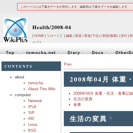
このページには下書きデータが存在します。編集時は下書きデータを編集します。
Health/2008-04
[
HOME
|
リロード
] [
編集
|
新規
|
新規(下位)
|
新規(複製)
|
添付
|
削
ルプ
]
Top
tomocha.net
Diary
Docs
OtherD
Prev
CONTENTS
2008年04月 体
about
tomocha
About This Wiki
2008年04月 体重・生活・食事記
computer
生活の変異
Network
食事
IPv6
SIP
生活の変異
†
IRC
Linux
BSD