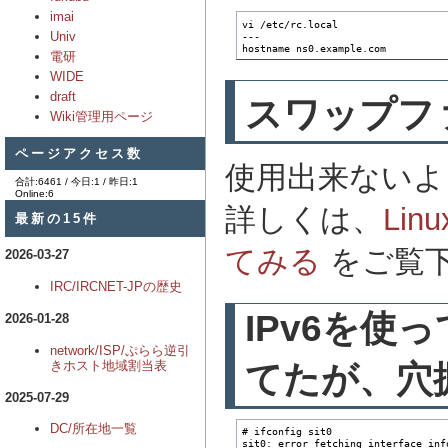
imai
vi /etc/rc.local

Univ
---

hostname ns0.example.com
電研
WIDE
draft
スワップフ
Wiki管理用ページ
ページアクセス数
使用出来ないよ
合計:6461 / 今日:1 / 昨日:1
Online:6
詳しくは、
Lin
最新の15件
てみる
をご覧
2026-03-27
IRC/IRCNET-JPの歴史
IPv6を
2026-01-28
network/ISP/ぷらら逆引
きホスト地域割当表
てたが、穴
2025-07-29
DC/所在地一覧
# ifconfig sit0

sit0: error fetching interface inf