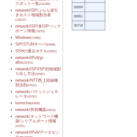
スポット一覧
(141388)
30000
network/ISP/ぷらら逆引
きホスト地域割当表
30951
(128437)
30718
network/ISP/各ISPバック
ボーン情報
(78225)
Windows
(72066)
SIP/STUNサーバ
(63896)
SSHの通るホテル
(53091)
network/IPv6/jp-
alloc
(51551)
network/ISP/ISP別地域割
り出し方法
(50581)
network/NTT西_L回線種
別法則
(47611)
network/パケットジェネ
レータ
(45787)
tomocha
(43860)
network/所有機器
(43619)
network/ネットワーク機
器/シリアルポート情報
(42291)
network/IPv6/データセン
ター