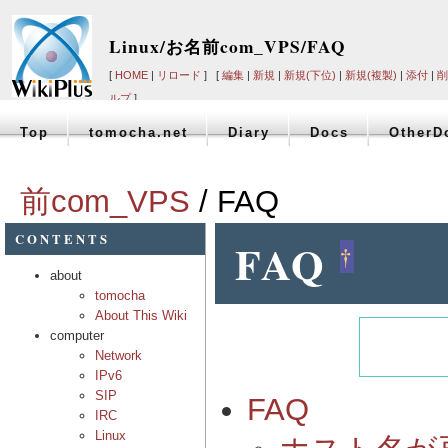
Linux/お名前com_VPS/FAQ
[
HOME
|
リロード
] [
編集
|
新規
|
新規(下位)
|
新規(複製)
|
添付
|
削
ルプ
]
Top
tomocha.net
Diary
Docs
OtherD
前com_VPS
/ FAQ
CONTENTS
FAQ
†
about
tomocha
About This Wiki
computer
Network
IPv6
SIP
FAQ
IRC
Linux