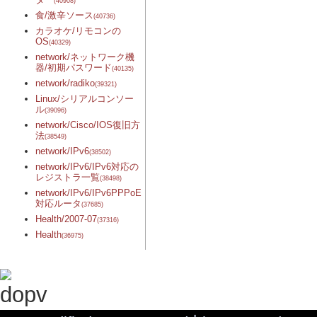
(40908)
食/激辛ソース
(40736)
カラオケ/リモコンの
OS
(40329)
network/ネットワーク機
器/初期パスワード
(40135)
network/radiko
(39321)
Linux/シリアルコンソー
ル
(39096)
network/Cisco/IOS復旧方
法
(38549)
network/IPv6
(38502)
network/IPv6/IPv6対応の
レジストラ一覧
(38498)
network/IPv6/IPv6PPPoE
対応ルータ
(37685)
Health/2007-07
(37316)
Health
(36975)