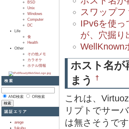
ホスト名が
BSD
Unix
スワップフ
Windows
Computer
IPv6を
DC
Life
が、穴掘り
食
Health
WellKn
Other
その他メモ
カラオケ
ホスト名が
ホテル情報
†
まう
検索
これは、Virt
AND検索
OR検索
リプトでサーバ
認証エリア
は無さそうです
arege
fukubu