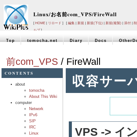
Linux/お名前com_VPS/FireWall
[
HOME
|
リロード
] [
編集
|
新規
|
新規(下位)
|
新規(複製)
|
添付
|
削
ルプ
]
Top
tomocha.net
Diary
Docs
OtherD
前com_VPS
/ FireWall
CONTENTS
収容サーバ
about
tomocha
About This Wiki
computer
Network
IPv6
SIP
IRC
VPS -> 
Linux