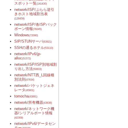
スポット一覧
(141430)
network/ISP/ぷらら逆引
きホスト地域割当表
(128459)
network/ISP/各ISPバック
ボーン情報
(78245)
Windows
(72090)
SIP/STUNサーバ
(63921)
SSHの通るホテル
(53110)
network/IPv6/jp-
alloc
(51572)
network/ISP/ISP別地域割
り出し方法
(50603)
network/NTT西_L回線種
別法則
(47634)
network/パケットジェネ
レータ
(45801)
tomocha
(43891)
network/所有機器
(43636)
network/ネットワーク機
器/シリアルポート情報
(42309)
network/IPv6/データセン
ター