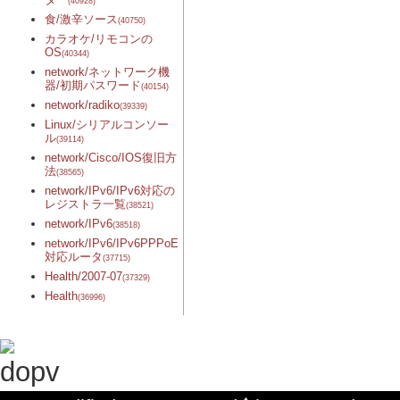
(40928)
食/激辛ソース
(40750)
カラオケ/リモコンの
OS
(40344)
network/ネットワーク機
器/初期パスワード
(40154)
network/radiko
(39339)
Linux/シリアルコンソー
ル
(39114)
network/Cisco/IOS復旧方
法
(38565)
network/IPv6/IPv6対応の
レジストラ一覧
(38521)
network/IPv6
(38518)
network/IPv6/IPv6PPPoE
対応ルータ
(37715)
Health/2007-07
(37329)
Health
(36996)