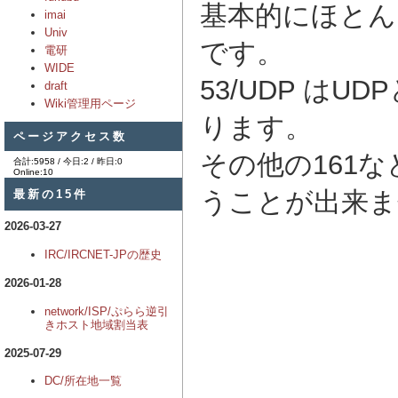
基本的にほとん
imai
Univ
です。
電研
WIDE
53/UDP はU
draft
Wiki管理用ページ
ります。
ページアクセス数
その他の161な
合計:5958 / 今日:2 / 昨日:0
Online:10
うことが出来ま
最新の15件
2026-03-27
IRC/IRCNET-JPの歴史
2026-01-28
network/ISP/ぷらら逆引
きホスト地域割当表
2025-07-29
DC/所在地一覧