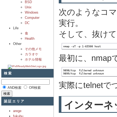
BSD
Unix
次のようなコマン
Windows
Computer
実行。
DC
Life
そして、抜けて
食
Health
Other
nmap -sT -p 1-65500 host
その他メモ
カラオケ
最初に、nmapで
ホテル情報
9898/tcp  filtered unknown

検索
9899/tcp  filtered unknown
実際にtelne
AND検索
OR検索
認証エリア
インターネット
arege
fukubu