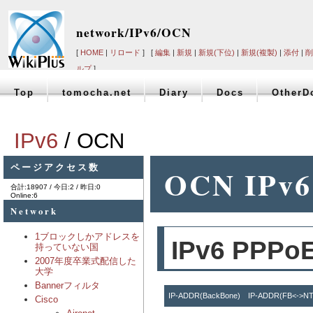
network/IPv6/OCN
[
HOME
|
リロード
] [
編集
|
新規
|
新規(下位)
|
新規(複製)
|
添付
|
削
ルプ
]
Top
tomocha.net
Diary
Docs
OtherD
IPv6
/ OCN
ページアクセス数
OCN I
合計:18907 / 今日:2 / 昨日:0
Online:6
Network
1ブロックしかアドレスを
IPv6 PPP
持っていない国
2007年度卒業式配信した
大学
Bannerフィルタ
IP-ADDR(BackBone)
IP-ADDR(FB<->
Cisco