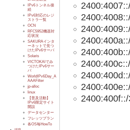
2400:4007::
IPv6トンネル接
続
2400:4008::
IPv6対応のレジ
ストラ一覧
OCN
2400:4009::
RFC5952機器対
応状況
2400:400a::
SAKURAインタ
ーネットで見つ
2400:400b::
けたIPv6サーバ
Solaris
2400:400c::
VICTOKAIでみ
つけたIPv6サー
バ
2400:400d::
WorldIPv6Day_A
AAAFilter
2400:400e::
jp-alloc
linux
2400:400f::
【普及活動】
IPv6限定サイト
開設
データセンター
フレッツプラン
各OS毎HowTo
ISP