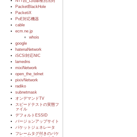
NTT西_L回線種別法則
PacketBlackHole
PacketiX
PoE対応機器
cable
ecm.ne.jp
whois
google
hatenaNetwork
iSCSI対応NIC
lamedns
mixiNetwork
open_the_telnet
pixivNetwork
radiko
subnetmask
オンデマンドTV
スピードテストの実態フ
ァイル
デフォルトESSID
バージョンアップサイト
パケットジェネレータ
フレームタグ付きのパケ