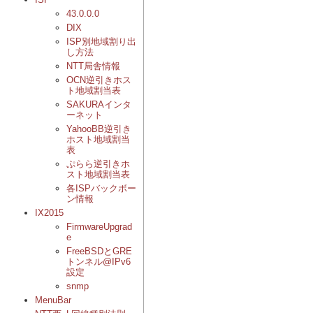
43.0.0.0
DIX
ISP別地域割り出
し方法
NTT局舎情報
OCN逆引きホス
ト地域割当表
SAKURAインタ
ーネット
YahooBB逆引き
ホスト地域割当
表
ぷらら逆引きホ
スト地域割当表
各ISPバックボー
ン情報
IX2015
FirmwareUpgrad
e
FreeBSDとGRE
トンネル@IPv6
設定
snmp
MenuBar