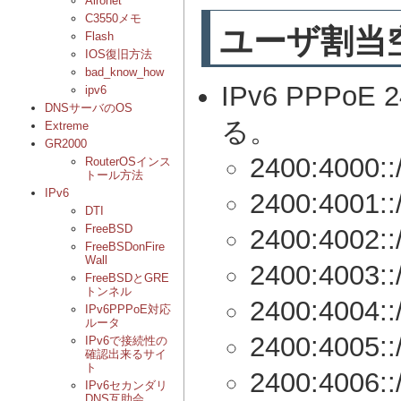
Aironet
C3550メモ
ユーザ割当
Flash
IOS復旧方法
bad_know_how
IPv6 PPPoE
ipv6
DNSサーバのOS
る。
Extreme
GR2000
2400:4000::
RouterOSインス
トール方法
IPv6
2400:4001::
DTI
FreeBSD
2400:4002::
FreeBSDonFire
Wall
2400:4003::
FreeBSDとGRE
トンネル
2400:4004::
IPv6PPPoE対応
ルータ
2400:4005::
IPv6で接続性の
確認出来るサイ
ト
2400:4006::
IPv6セカンダリ
DNS互助会