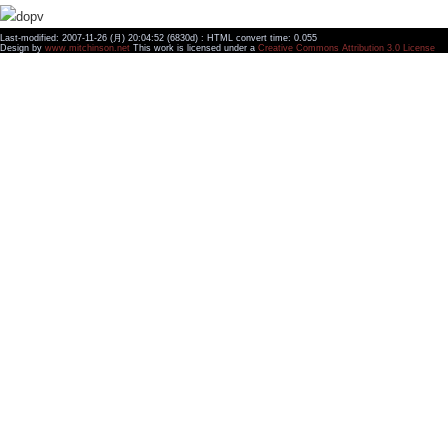
Last-modified: 2007-11-26 (月) 20:04:52 (6830d) : HTML convert time: 0.055
Design by
www.mitchinson.net
This work is licensed under a
Creative Commons Attribution 3.0 License