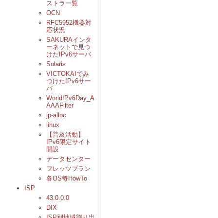
ストラ一覧
OCN
RFC5952機器対
応状況
SAKURAインタ
ーネットで見つ
けたIPv6サーバ
Solaris
VICTOKAIでみ
つけたIPv6サー
バ
WorldIPv6Day_A
AAAFilter
jp-alloc
linux
【普及活動】
IPv6限定サイト
開設
データセンター
フレッツプラン
各OS毎HowTo
ISP
43.0.0.0
DIX
ISP別地域割り出