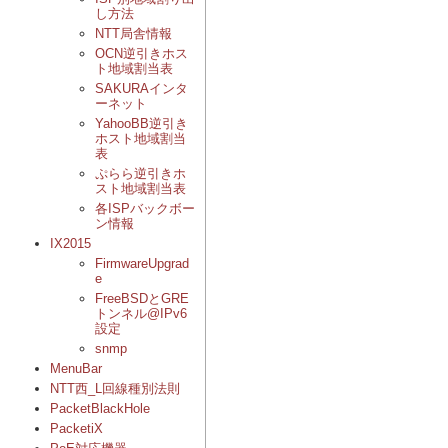
し方法
NTT局舎情報
OCN逆引きホス
ト地域割当表
SAKURAインタ
ーネット
YahooBB逆引き
ホスト地域割当
表
ぷらら逆引きホ
スト地域割当表
各ISPバックボー
ン情報
IX2015
FirmwareUpgrad
e
FreeBSDとGRE
トンネル@IPv6
設定
snmp
MenuBar
NTT西_L回線種別法則
PacketBlackHole
PacketiX