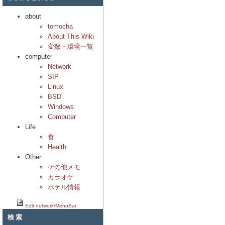
about
tomocha
About This Wiki
変数・環境一覧
computer
Network
SIP
Linux
BSD
Windows
Computer
Life
食
Health
Other
その他メモ
カラオケ
ホテル情報
Edit network/MenuBar
検索