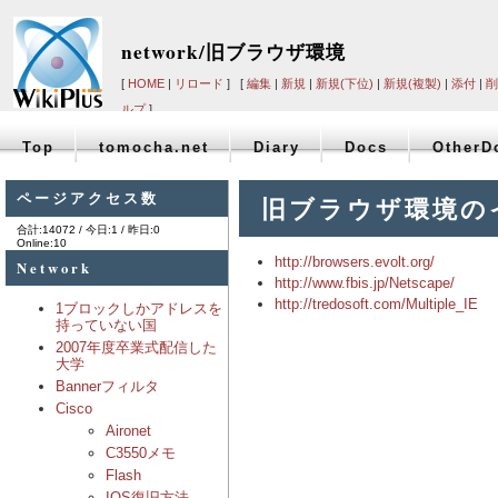
network/旧ブラウザ環境
[
HOME
|
リロード
] [
編集
|
新規
|
新規(下位)
|
新規(複製)
|
添付
|
削
ルプ
]
Top
tomocha.net
Diary
Docs
OtherD
ページアクセス数
旧ブラウザ環境の
合計:14072 / 今日:1 / 昨日:0
Online:10
http://browsers.evolt.org/
Network
http://www.fbis.jp/Netscape/
http://tredosoft.com/Multiple_IE
1ブロックしかアドレスを
持っていない国
2007年度卒業式配信した
大学
Bannerフィルタ
Cisco
Aironet
C3550メモ
Flash
IOS復旧方法