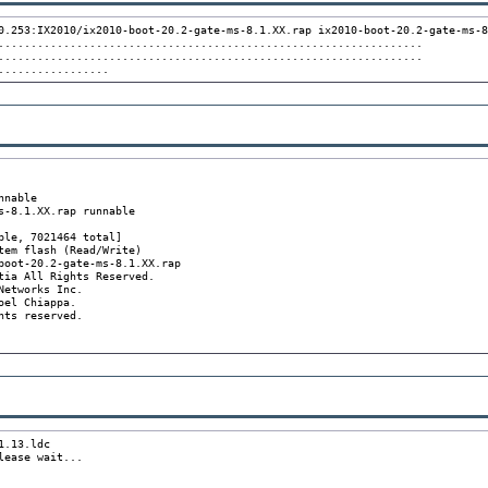
0.253:IX2010/ix2010-boot-20.2-gate-ms-8.1.XX.rap ix2010-boot-20.2-gate-ms-8
.................................................................

.................................................................

.................
nable

s-8.1.XX.rap runnable

ble, 7021464 total]

tem flash (Read/Write)

boot-20.2-gate-ms-8.1.XX.rap

tia All Rights Reserved.

etworks Inc.

el Chiappa.

ts reserved.

.13.ldc

ease wait...
