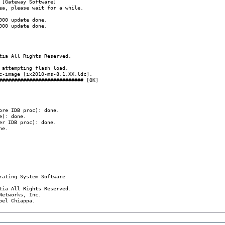
 [Gateway Software]

ea, please wait for a while.

00 update done.

00 update done.

tia All Rights Reserved.

 attempting flash load.

c-image [ix2010-ms-8.1.XX.ldc].

############################ [OK]

ore IDB proc): done.

): done.

er IDB proc): done.

e.

rating System Software

tia All Rights Reserved.

etworks, Inc.

el Chiappa.
