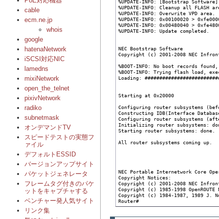
PoE対応機器
%UPDATE-INFO: [Bootstrap Software]
%UPDATE-INFO: Cleanup all FLASH ar
cable
%UPDATE-INFO: Overwrite VPD area.

%UPDATE-INFO: 0x00100020 > 0xfe0000
ecm.ne.jp
%UPDATE-INFO: 0x00480040 > 0xfe4800
whois
%UPDATE-INFO: Update completed.

google
NEC Bootstrap Software

hatenaNetwork
Copyright (c) 2001-2008 NEC Infron
iSCSI対応NIC
%BOOT-INFO: No boot records found,
lamedns
%BOOT-INFO: Trying flash load, exe
Loading: #########################
mixiNetwork
open_the_telnet
Starting at 0x20000

pixivNetwork
Configuring router subsystems (bef
radiko
Constructing IDB(Interface Database
subnetmask
Configuring router subsystems (aft
Initializing router subsystems: don
オンデマンドTV
Starting router subsystems: done.

スピードテストの実態フ
All router subsystems coming up.

ァイル
デフォルトESSID
バージョンアップサイト
NEC Portable Internetwork Core Ope
パケットジェネレータ
Copyright Notices:

フレームタグ付きのパケ
Copyright (c) 2001-2008 NEC Infron
Copyright (c) 1985-1998 OpenROUTE N
ットをキャプチャする
Copyright (c) 1984-1987, 1989 J. No
ベンチャー発人気サイト
Router#
リンク集