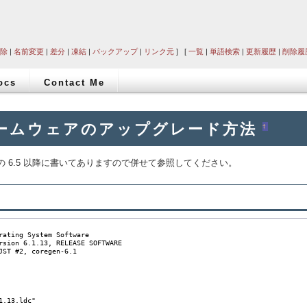
除
|
名前変更
|
差分
|
凍結
|
バックアップ
|
リンク元
] [
一覧
|
単語検索
|
更新履歴
|
削除履
ocs
Contact Me
5ファームウェアのアップグレード方法
†
の 6.5 以降に書いてありますので併せて参照してください。
rating System Software

rsion 6.1.13, RELEASE SOFTWARE

JST #2, coregen-6.1

.13.ldc"
