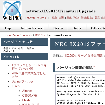
network/IX2015/FirmwareUpgrade
[
HOME
|
リロード
] [
編集
|
新規
|
新規(下位)
|
新規(複製)
|
添付
|
削
Top
tomocha.net
Diary
Docs
OtherD
FrontPage
/
network
/
IX2015
/ FirmwareUpgrade
ページアクセス数
NEC IX201
合計:21750 / 今日:1 / 昨日:0
Online:19
詳細は、
IX2000シリーズ 取扱説明書
Network
1ブロックしかアドレスを
バージョン情報の確認
†
持っていない国
2007年度卒業式配信した
大学
Router(config)# show version

NEC Portable Internetwork Core Ope
Bannerフィルタ
IX Series IX2010 (GS) Software, Ve
Cisco
Compiled Feb 27-Fri-2004 11:34:38 
Aironet
ROM: System Bootstrap, Version 8.3

System Diagnostic, Version 7.3

C3550メモ
Flash
uptime is 54 minutes

System image file is "ix2010-gs-6.1
IOS復旧方法