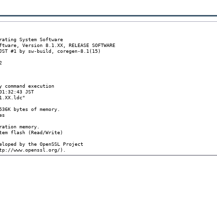
rating System Software

ftware, Version 8.1.XX, RELEASE SOFTWARE

JST #1 by sw-build, coregen-8.1(15)



y command execution

1:32:43 JST

.XX.ldc"

536K bytes of memory.

s

ation memory.

tem flash (Read/Write)

eloped by the OpenSSL Project

tp://www.openssl.org/).