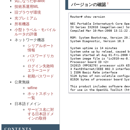
気になったip-alloc
バージョンの確認
†
技術系運用ML
旧ブラウザ環境
Router# show version

光プレミアム
NEC Portable Internetwork Core Ope
所有機器
IX Series IX2010 (magellan-sec) So
小型トラベル・モバイル
Compiled Mar 10-Mon-2008 13:11:22 
ルータの評価
ROM: System Bootstrap, Version 20.2
ネットワーク機器
System Diagnostic, Version 18.3

シリアルポート
System uptime is 14 minutes

情報
System woke up by reload, caused b
System started at Aug 01-Fri-2008 0
パスワードリカ
System image file is "ix2010-ms-8.1
バリ
Processor board ID <2>

IX2015 (MPC8270) processor with 65
ログイン失敗時
3 FastEthernet/IEEE 802.3 interface
エラーコード
1 ISDN Basic Rate interface

512K bytes of non-volatile configur
初期パスワード
8192K bytes of processor board Sys
公衆無線
This product includes software dev
wifine
for use in the OpenSSL Toolkit (ht
ホットスポット
一覧
日本語ドメイン
サービス名に対
する日本語ドメ
インの取得
CONTENTS