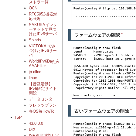
ストラ一覧
OCN
Router(config)# tftp get 192.168.8
 .................................
RFC5952機器対
 .................................
応状況
 .................................
SAKURAインタ
ーネットで見つ
けたIPv6サーバ
ファームウェアの確認
†
Solaris
VICTOKAIでみ
Router(config)# show flash

つけたIPv6サー
Length     Name/status

バ
2458882    ix2010-gs-6.1.13.ldc run
4104556    ix2010-boot-20.2-gate-m
WorldIPv6Day_A
AAAFilter
[6563438 bytes used, 458026 availa
6912 Kbytes of processor board Sys
jp-alloc
Router(config)# show flash ix2010-
Copyright (c) 2001-2008 NEC Infron
linux
Copyright (c) 1985-1998 OpenROUTE N
【普及活動】
Copyright (c) 1984-1987, 1989 J. No
Proprietary Rights Notice: All righ
IPv6限定サイト
開設
Now checking crc ... ok
データセンター
フレッツプラン
古いファームウェアの削除
†
各OS毎HowTo
ISP
43.0.0.0
Router(config)# erase ix2010-gs-6.1
Now erasing ix2010-gs-6.1.13.ldc pl
DIX
Router(config)# rel

Router(config)# show flash

ISP別地域割り出