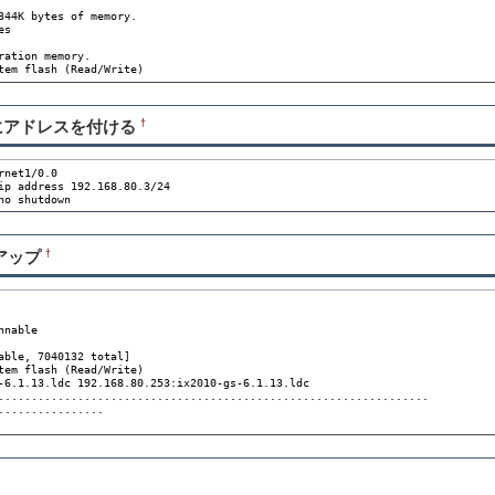
344K bytes of memory.

s

ation memory.

tem flash (Read/Write)
1/0.0 にアドレスを付ける
†
net1/0.0

ip address 192.168.80.3/24

no shutdown
アップ
†
nable

able, 7040132 total]

tem flash (Read/Write)

-6.1.13.ldc 192.168.80.253:ix2010-gs-6.1.13.ldc

.................................................................

...............
