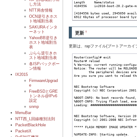
Length     Name/status

し方法
4104556    ix2010-boot-20.2-gate-m
NTT局舎情報
[4104556 bytes used, 2945050 avail
OCN逆引きホス
6912 Kbytes of processor board Sys
ト地域割当表
SAKURAインタ
ーネット
更新
†
YahooBB逆引き
ホスト地域割当
更新は、rapファイル(ブートアーカ
表
ぷらら逆引きホ
Router(config)# exit

スト地域割当表
Router# reload

各ISPバックボー
% Warning: current running-configu
ン情報
Notice: The router will be RELOADE
        the peripheral devices are
IX2015
Are you sure you want to reload th
FirmwareUpgrad
e
NEC Bootstrap Software

Copyright (c) NEC Corporation 2001
FreeBSDとGRE
トンネル@IPv6
%BOOT-INFO: No boot records found,
設定
%BOOT-INFO: Trying flash load, exe
Loading: #########################
snmp
MenuBar
NEC Bootstrap Software, Version 20.
NTT西_L回線種別法則
Copyright (c) 2001-2008 NEC Infron
PacketBlackHole
***** FLASH MEMORY IMAGE UPDATER **
PacketiX
%UPDATE-INFO: Starting update.
