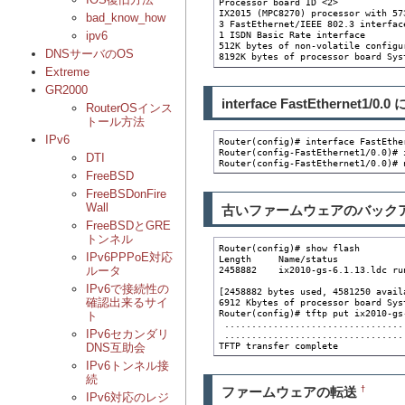
Processor board ID <2>

IX2015 (MPC8270) processor with 57
bad_know_how
3 FastEthernet/IEEE 802.3 interface
ipv6
1 ISDN Basic Rate interface

512K bytes of non-volatile configur
DNSサーバのOS
8192K bytes of processor board Sys
Extreme
GR2000
interface FastEthernet
RouterOSインス
トール方法
IPv6
Router(config)# interface FastEther
Router(config-FastEthernet1/0.0)# 
DTI
Router(config-FastEthernet1/0.0)# 
FreeBSD
FreeBSDonFire
Wall
古いファームウェアのバック
FreeBSDとGRE
トンネル
Router(config)# show flash

IPv6PPPoE対応
Length     Name/status

2458882    ix2010-gs-6.1.13.ldc run
ルータ
IPv6で接続性の
[2458882 bytes used, 4581250 avail
確認出来るサイ
6912 Kbytes of processor board Sys
Router(config)# tftp put ix2010-gs
ト
 .................................
IPv6セカンダリ
 ..................................
TFTP transfer complete
DNS互助会
IPv6トンネル接
続
ファームウェアの転送
†
IPv6対応のレジ