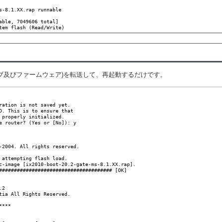
s-8.1.XX.rap runnable

able, 7049606 total]

tem flash (Read/Write)
イブ及びファームウェア)を転送して、再起動するだけです。
ration is not saved yet.

D. This is to ensure that

 properly initialized.

e router? (Yes or [No]): y

-2004. All rights reserved.

 attempting flash load.

c-image [ix2010-boot-20.2-gate-ms-8.1.XX.rap].

###################################### [OK]

2

tia All Rights Reserved.

***
