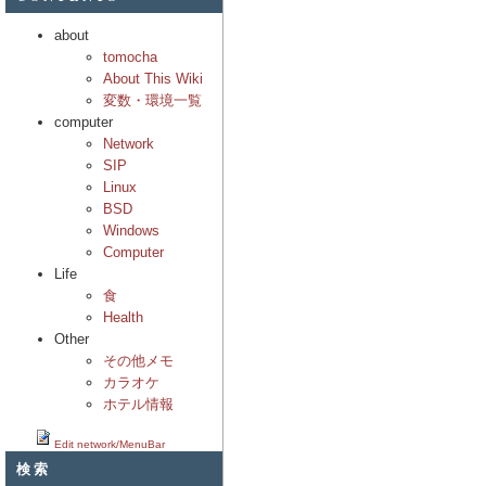
about
tomocha
About This Wiki
変数・環境一覧
computer
Network
SIP
Linux
BSD
Windows
Computer
Life
食
Health
Other
その他メモ
カラオケ
ホテル情報
Edit network/MenuBar
検索