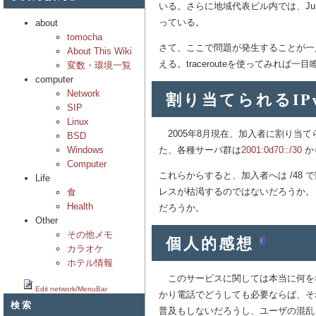
いる。さらに地域代表ビル内では、Ju
っている。
about
tomocha
さて、ここで問題が発生することが一点
About This Wiki
える。tracerouteを使ってみれば一
変数・環境一覧
computer
割り当てられるIP
Network
SIP
Linux
2005年8月現在、加入者に割り当て
BSD
Windows
た、各種サーバ群は
2001:0d70::/30
か
Computer
これらからすると、加入者へは /48
Life
レスが枯渇するのではないだろうか。また
食
Health
だろうか。
Other
その他メモ
個人的感想
†
カラオケ
ホテル情報
このサービスに関しては本当に何を考
Edit network/MenuBar
かり電話でどうしても必要ならば、それ
検索
普及もしないだろうし、ユーザの混乱を