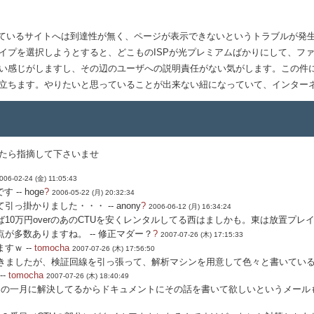
られているサイトへは到達性が無く、ページが表示できないというトラブルが
イプを選択しようとすると、どこものISPが光プレミアムばかりにして、フ
い感じがしますし、その辺のユーザへの説明責任がない気がします。この件
立ちます。やりたいと思っていることが出来ない紐になっていて、インター
たら指摘して下さいませ
006-02-24 (金) 11:05:43
す --
hoge
?
2006-05-22 (月) 20:32:34
引っ掛かりました・・・ --
anony
?
2006-06-12 (月) 16:34:24
10万円overのあのCTUを安くレンタルしてる西はましかも。東は放置プレ
が多数ありますね。 --
修正マダー？
?
2007-07-26 (木) 17:15:33
すｗ --
tomocha
2007-07-26 (木) 17:56:50
おきましたが、検証回線を引っ張って、解析マシンを用意して色々と書いてい
--
tomocha
2007-07-26 (木) 18:40:49
題はことしの一月に解決してるからドキュメントにその話を書いて欲しいというメー