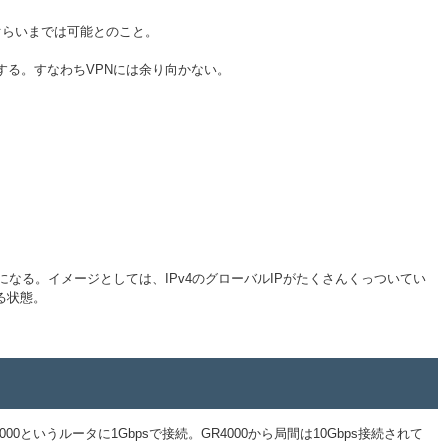
ぐらいまでは可能とのこと。
する。すなわちVPNには余り向かない。
になる。イメージとしては、IPv4のグローバルIPがたくさんくっついてい
る状態。
4000というルータに1Gbpsで接続。GR4000から局間は10Gbps接続されて