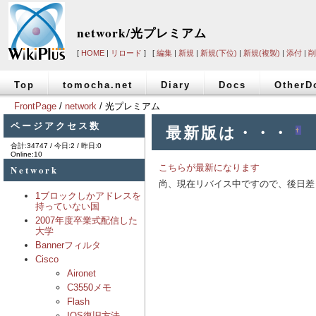
network/光プレミアム
[
HOME
|
リロード
] [
編集
|
新規
|
新規(下位)
|
新規(複製)
|
添付
|
削
Top
tomocha.net
Diary
Docs
OtherD
FrontPage
/
network
/ 光プレミアム
ページアクセス数
最新版は・・・
†
合計:34747 / 今日:2 / 昨日:0
Online:10
こちらが最新になります
Network
尚、現在リバイス中ですので、後日差
1ブロックしかアドレスを
持っていない国
2007年度卒業式配信した
大学
Bannerフィルタ
Cisco
Aironet
C3550メモ
Flash
IOS復旧方法