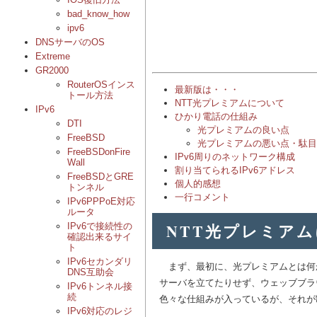
bad_know_how
ipv6
DNSサーバのOS
Extreme
GR2000
RouterOSインス
最新版は・・・
トール方法
NTT光プレミアムについて
IPv6
ひかり電話の仕組み
DTI
光プレミアムの良い点
FreeBSD
光プレミアムの悪い点・駄目
FreeBSDonFire
IPv6周りのネットワーク構成
Wall
割り当てられるIPv6アドレス
FreeBSDとGRE
個人的感想
トンネル
一行コメント
IPv6PPPoE対応
ルータ
NTT光プレミア
IPv6で接続性の
確認出来るサイ
ト
IPv6セカンダリ
まず、最初に、光プレミアムとは何か
DNS互助会
サーバを立てたりせず、ウェッブブラ
IPv6トンネル接
続
色々な仕組みが入っているが、それが
IPv6対応のレジ