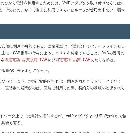
のひかり電話を利用するためには、VoIPアダプタを取り付けなくてはい
点だ。そのため、今まで自由に利用できていたルータが使用出来ない、端末
安価に利用が可能である。固定電話は、電話としてのライフラインとし
主に、0AB番号の付与による、エリアを特定できること、0ABの番号の
検索
固定電話+品質規定+0AB
及び
固定電話+品質+0AB
あたりを参照。
てる事が出来るようになった。
なってしまう。地域IP網内であれば、閉ざされたネットワークで全て
し、現時点で疑問なのは、同時に利用した際、契約分の帯域を確保されて
ワーク上で、光電話を提供するが、VoIPアダプタとはUPnPか何かで接
不具合も有る。