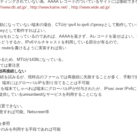
ーティングされていない為、AAAA レコードのついているサイトには接続でき
://www.dti.ad.jp/
,
http://www.kame.net/
,
http://www.wide.ad.jp/
効になっていない端末の場合、CTUが ipv4 to ipv6 のproxyとして
様なproxyとして動作すればよい。
roxyをおこなっているのであれば、AAAAを返さず、Aレコードを返せばよ
をどうするか。IPv6マルチキャストを利用している部分が有るので。
atic routeを書けるように実装すれば良い
用しているため、MTUが1438になっている。
ては要注意
動再接続しない
続を試みるが、現時点のファームでは再接続に失敗することが多く、手動で
、端末にはグローバルIPを割り当てることは不可能
Eを端末でしゃべれば端末にグローバルIPが付与されたが、IPsec over I
供しているunnumberdなサービスを利用することになる
を設置できない。
を用意すれば可能。Netscreen等
を参照
ッションのみを利用する手段であれば可能