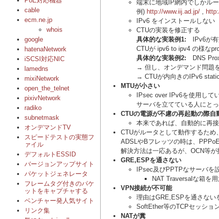
PoE対応機器
端末に地域IP網内でしかル
cable
例)
http://www.iij.ad.jp/
,
http
ecm.ne.jp
IPv6 をインストールしない
whois
CTUの実装を修正する
google
具体的な実装例1:
IPv6が有
CTUが ipv6 to ipv4 の
hatenaNetwork
具体的な実装例2:
DNS P
iSCSI対応NIC
→ 但し、オンデマンド問題
lamedns
→ CTUが内向きのIPv6 st
mixiNetwork
MTUが小さい
open_the_telnet
IPsec over IPv6を使
pixivNetwork
サーバを立てている人にとっ
radiko
CTUの電源が不慮の再起動の際自
subnetmask
本来であれば、自動的に再接
オンデマンドTV
CTUがルータとして動作するため
スピードテストの実態フ
ADSLやBフレッツの時は、PPPo
ァイル
解決方法は一応あるが、OCN等が提
デフォルトESSID
GRE,ESPを通さない
バージョンアップサイト
IPsec及びPPTPなサーバ
パケットジェネレータ
NAT Traversalな箱
フレームタグ付きのパケ
VPN接続が不可能
ットをキャプチャする
理由はGRE,ESPを通さない
ベンチャー発人気サイト
SoftEther等のTCPセ
リンク集
NATが糞