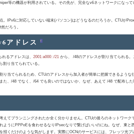
niper等の機器が利用されている。その先が、完全なv6ネットワークになって
。IPv6に対応していない端末(パソコン)はどうなるのだろうか。CTUがPr
目瞭然だろう。
v6アドレス
†
られるアドレスは、
2001:a000::/21
から、 /48のアドレスが割り当てられる
ら割り当てられている。
 で割り当てられるため、CTUのアドレスから加入者が簡単に把握できるような仕
、/48 でなく、/64 でも良いのではないか、なぜ、あえて /48 で配布し
えてプランニングされたか全く分かりません。CTUの後ろのネットワークで
ようにPPPoEを食わせるなりIPsecなりで繋げばいいのにね。なぜ、東と
招くだけのような気がします。実際にOCNのサービスには、フレッツ光プレミ