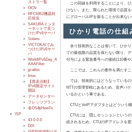
ストラ一覧
この回線を利用することにより、ひか
OCN
けない。また、限られた環境で品質を
RFC5952機器対
にグローバルIPを振ることが出来な
応状況
SAKURAインタ
ーネットで見つ
ひかり電話の仕組
けたIPv6サーバ
Solaris
VICTOKAIでみ
余り技術的なことは省いて、ひかり
つけたIPv6サー
ての最低限の品質を保たない限り、デ
バ
付与による緊急番号への接続(110番や
WorldIPv6Day_A
AAAFilter
jp-alloc
ここでは、これらの要件を満たすこ
linux
では、技術的にはどうなっているのだ
【普及活動】
IPv6限定サイト
NTTの管理管轄にあるため、音声パ
開設
いるかという事である。
データセンター
フレッツプラン
CTUとVoIPアダプタとはどういう
各OS毎HowTo
ISP
CTUには、隠しセッションというのが
43.0.0.0
続されるため、CTUのIPアドレスを
DIX
ISP別地域割り出