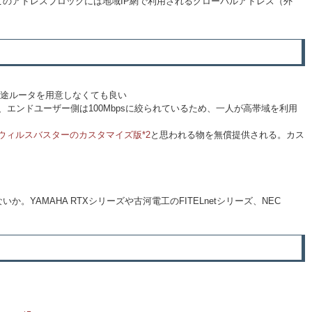
お、このアドレスブロックには地域IP網で利用されるグローバルアドレス（外
別途ルータを用意しなくても良い
、エンドユーザー側は100Mbpsに絞られているため、一人が高帯域を利用
ウィルスバスターのカスタマイズ版
*2
と思われる物を無償提供される。カス
か。YAMAHA RTXシリーズや古河電工のFITELnetシリーズ、NEC