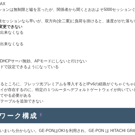
AX
ションは無制限と嘘を言ったが、関係者から聞くとおおよそ5000セッション
数セッションなら早いが、双方向(全二重)に負荷を掛けると、速度ががた落ち
クを変更できない
出来なくなる
出来なくなる
DHCPサーバ無効、APモードにしないと行けない
ドで設定できるようになっている
有るところに、フレッツ光プレミアムを導入するとIPv6の経路がぐちゃぐちゃ
イが存在するのに、特定の１つルータへデフォルトゲートウェイが向いてい
を書いてやる必要がある
ングテーブルを追加できない
トワーク構成
†
まいち分からない。GE-PONはOKIを利用され、GE-PON は HITACHI GR