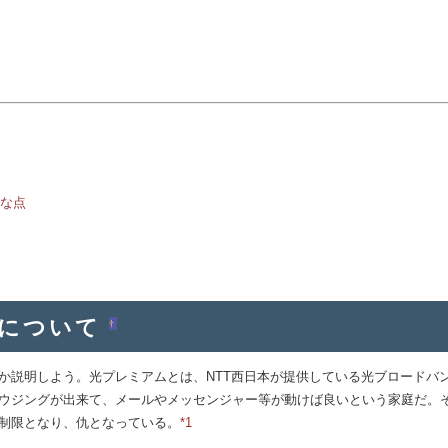
な点
ムについて
†
説明しよう。光プレミアムとは、NTT西日本が提供している光ブロードバ
ウジングが出来て、メールやメッセンジャー等が動けば良いという家庭だ。
制限となり、仇となっている。
*1