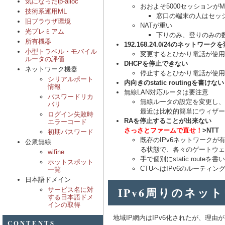
気になったip-alloc
おおよそ5000セッションがM
技術系運用ML
窓口の端末の人はセッ
旧ブラウザ環境
NATが重い
光プレミアム
下りのみ、登りのみの
所有機器
192.168.24.0/24のネットワー
小型トラベル・モバイル
変更するとひかり電話が使用
ルータの評価
DHCPを停止できない
ネットワーク機器
停止するとひかり電話が使用
シリアルポート
内向きのstatic routingを書けない
情報
無線LAN対応ルータは要注意
パスワードリカ
無線ルータの設定を変更し、
バリ
最近は比較的簡単にウィザー
ログイン失敗時
RAを停止することが出来ない
エラーコード
さっさとファームで直せ！
>NTT
初期パスワード
既存のIPv6ネットワークが
公衆無線
る状態で、各々のゲートウェ
wifine
手で個別にstatic route
ホットスポット
CTUへはIPv6のルーティ
一覧
日本語ドメイン
IPv6周りのネッ
サービス名に対
する日本語ドメ
インの取得
地域IP網内はIPv6化されたが、理由がい
CONTENTS