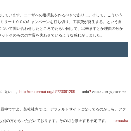
発生しています。ユーザへの選択肢を作るべきであり…。そして、こういう
ァミリー１００のキャンペーンを打ち切り、工事費が発生する。という自
について問い合わせしたところでたらい回しで、出来ますとか理由の分か
ネットそのものの本質を失わせているような感じがしました。
イに近い…。
http://rrr.zenmai.org/d/?20061209
--
Tonbi
?
2006-12-19 (火) 10:11:55
る最中ですよ。某社社内では、デフォルトサイトになってるのかしら。アク
ルも別の方からいただいております。その辺も修正する予定です。 --
tomocha