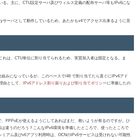
いる。主に、CTU設定サーバ及びウィルス定義の配布サーバ等もIPv6にな
oxyサーバとして動作しているため、あたかもv4でアクセス出来るように見
。これは、CTU単位に割り当てられるため、実質加入者は固定となる。ま
組みになっているが、このペースで/48 で割り当てたら直ぐにIPv6アド
た理由として、
IPv6アドレス割り振りおよび割り当てポリシー
に準拠したの
、PPPoEが使えるようにしてあればまだ、救いようが有るのですが。ひ
西は違うのだろう？こんなIPv6環境を準備したところで、使ったところで
アム及びv6アプリ利用時は、OCNのIPv6サービスは受けれない可能性