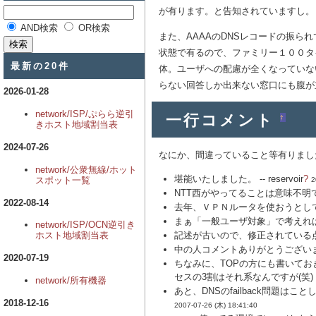
が有ります。と告知されていますし。
AND検索
OR検索
また、AAAAのDNSレコードの振
状態で有るので、ファミリー１００タ
最新の20件
体。ユーザへの配慮が全くなっていな
らない回答しか出来ない窓口にも腹が
2026-01-28
network/ISP/ぷらら逆引
一行コメント
†
きホスト地域割当表
2024-07-26
なにか、間違っていること等有りまし
network/公衆無線/ホット
堪能いたしました。 --
reservoir
?
スポット一覧
2
NTT西がやってることは意味不明で
2022-08-14
去年、ＶＰＮルータを使おうとして
まぁ「一般ユーザ対象」で考えれば
network/ISP/OCN逆引き
記述が古いので、修正されている点
ホスト地域割当表
中の人コメントありがとうございま
2020-07-19
ちなみに、TOPの方にも書いて
セスの3割はそれ系なんですが(笑) 
network/所有機器
あと、DNSのfailback問
2018-12-16
2007-07-26 (木) 18:41:40