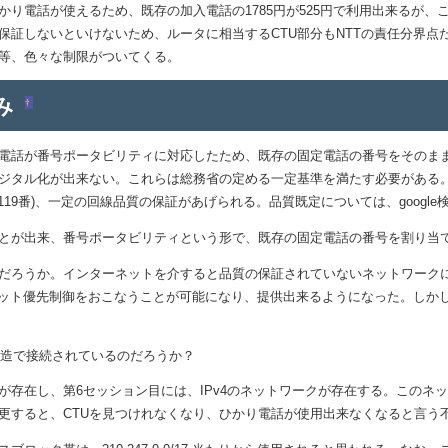
り電話が使えるため、既存の加入電話の1785円が525円で利用出来るが、こ
保証しないといけないため、ルータに相当するCTU部分もNTTの責任分界
い等、色々な制限がついてくる。
み
†
電話が番号ポータビリティに対応したため、既存の固定電話の番号をそのまま
ジタル化が出来ない。これらは総務省の定める一定基準を満たす必要がある。
119番)、一定の回線品質の保証があげられる。品質既定については、google
とが出来、番号ポータビリティという形で、既存の固定電話の番号を割り当
ろうか。インターネットを介すると品質の保証されていないネットワークに
ケット優先制御をおこなうことが可能になり、提供出来るようになった。しか
構造で接続されているのだろうか？
存在し、第6セッション目には、IPv4のネットワークが存在する。このネット
変更すると、CTUを見つけれなくなり、ひかり電話が使用出来なくなると言う