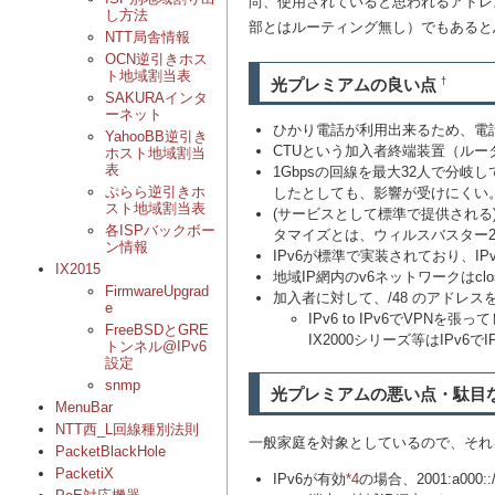
尚、使用されていると思われるアドレスブ
し方法
部とはルーティング無し）でもあると
NTT局舎情報
OCN逆引きホス
ト地域割当表
光プレミアムの良い点
†
SAKURAインタ
ーネット
ひかり電話が利用出来るため、電
YahooBB逆引き
CTUという加入者終端装置（ル
ホスト地域割当
表
1Gbpsの回線を最大32人で分
ぷらら逆引きホ
したとしても、影響が受けにくい
スト地域割当表
(サービスとして標準で提供される)
各ISPバックボー
タマイズとは、ウィルスバスター2
ン情報
IPv6が標準で実装されており、
IX2015
地域IP網内のv6ネットワークはc
FirmwareUpgrad
加入者に対して、/48 のアドレ
e
IPv6 to IPv6でVP
FreeBSDとGRE
IX2000シリーズ等はIPv6
トンネル@IPv6
設定
snmp
光プレミアムの悪い点・駄目
MenuBar
NTT西_L回線種別法則
一般家庭を対象としているので、それ
PacketBlackHole
PacketiX
IPv6が有効
*4
の場合、2001:a00