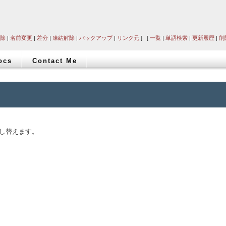
除
|
名前変更
|
差分
|
凍結解除
|
バックアップ
|
リンク元
] [
一覧
|
単語検索
|
更新履歴
|
削
ocs
Contact Me
し替えます。