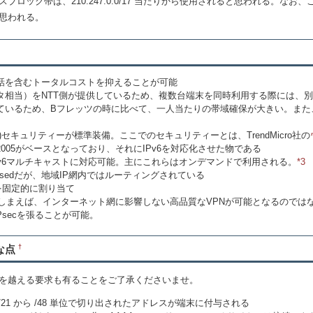
ロック帯は、210.247.0.0/17 当たりから使用されると思われる。な
思われる。
話を含むトータルコストを抑えることが可能
ータ相当）をNTT側が提供しているため、複数台端末を同時利用する際には、
岐しているため、Bフレッツの時に比べて、一人当たりの帯域確保が大きい。また
。
セキュリティーが標準装備。ここでのセキュリティーとは、TrendMicro社の
005がベースとなっており、それにIPv6を対応化させた物である
IPv6マルチキャストに対応可能。主にこれらはオンデマンドで利用される。
*3
losedだが、地域IP網内ではルーティングされている
スを固定的に割り当て
Nを張ってしまえば、インターネット網に影響しない高品質なVPNが可能となるのではない
でIPsecを張ることが可能。
な点
†
を越える要求も有ることをご了承くださいませ。
0::/21 から /48 単位で切り出されたアドレスが端末に付与される