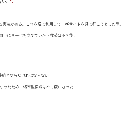
ない。
*5
動作している実装が有る。これを逆に利用して、v6サイトを見に行こうとした際、
い。自宅にサーバを立てていたら救済は不可能。
接続とやらなければならない
Pv6になったため、端末型接続は不可能になった